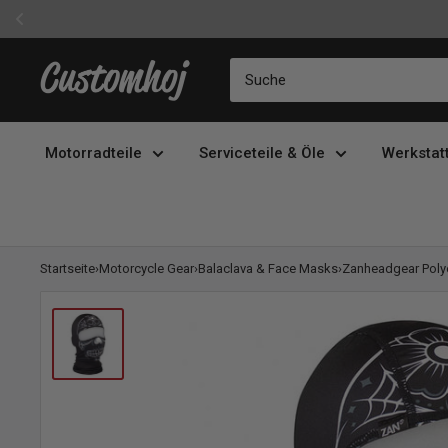
Direkt
Customhoj
zum
Inhalt
Motorradteile
Serviceteile & Öle
Werkstat
Startseite
›
Motorcycle Gear
›
Balaclava & Face Masks
›
Zanheadgear Poly