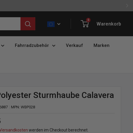
0
Warenkorb
Fahrradzubehör
Verkauf
Marken
olyester Sturmhaube Calavera
6887
MPN:
WBP028
preis
5
Versandkosten
werden im Checkout berechnet.