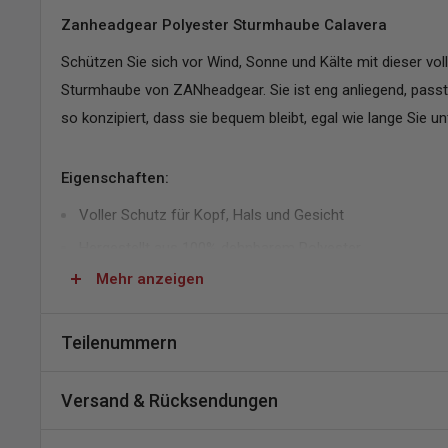
Zanheadgear Polyester Sturmhaube Calavera
Schützen Sie sich vor Wind, Sonne und Kälte mit dieser voll
Sturmhaube von ZANheadgear. Sie ist eng anliegend, passt 
so konzipiert, dass sie bequem bleibt, egal wie lange Sie u
Eigenschaften:
Voller Schutz für Kopf, Hals und Gesicht
Hergestellt aus 100% dehnbarem Polyester
Mehr anzeigen
Angenehme Passform, die auch unter Helmen bequem b
Zwei strategisch platzierte Nähte zur Vermeidung von D
Teilenummern
Konturiertes Design reduziert das Einschnüren
SKU:
A482-606887
Kräftige, lebendige Grafiken für auffälligen Stil
Versand & Rücksendungen
MPN:
WBP028
DPN:
704482
Versand und Lieferzeiten