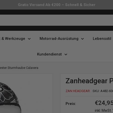
Gratis Versand Ab €200 – Schnell & Sicher
t & Werkzeuge
Motorrad-Ausrüstung
Lebensstil
Kundendienst
ester Sturmhaube Calavera
Zanheadgear P
ZAN HEADGEAR
SKU:
A482-60
Sonder
€24,9
Preis:
inkl. MwSt.