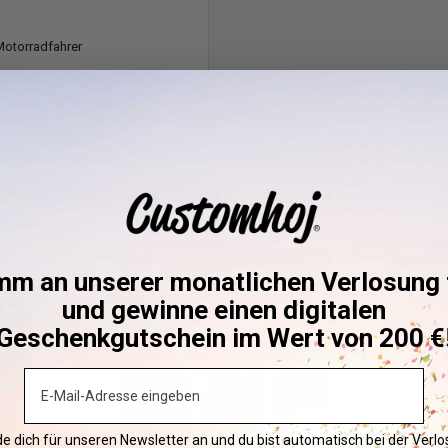
, Schweden, versandt. Wir
Motorradfahrer
itraums (in Werktagen).
Die
Versand, je
nach Ihrem
 wir erwarten, dass es bald
ktieren
, um Informationen
BIKER FAVOURITE
BIKER FAVOUR
mm an unserer monatlichen Verlosung t
sein wird.
und gewinne einen digitalen
 Farben), wird der
Geschenkgutschein im Wert von 200 €
ion auswählen.
Email
e dich für unseren Newsletter an und du bist automatisch bei der Verl
d, sei es, weil Sie eine