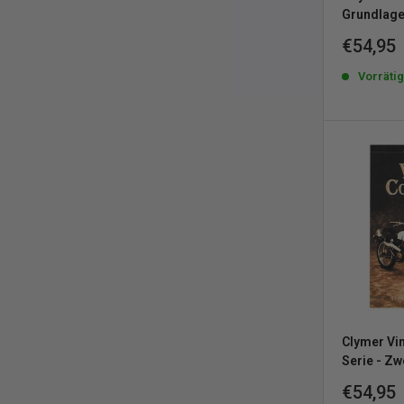
Grundlage
Sonderp
€54,95
Vorräti
Clymer Vin
Serie - Z
Sonderp
€54,95