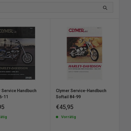
 Service Handbuch
Clymer Service-Handbuch
6-11
Softail 84-99
erpreis
Sonderpreis
95
€45,95
ätig
Vorrätig