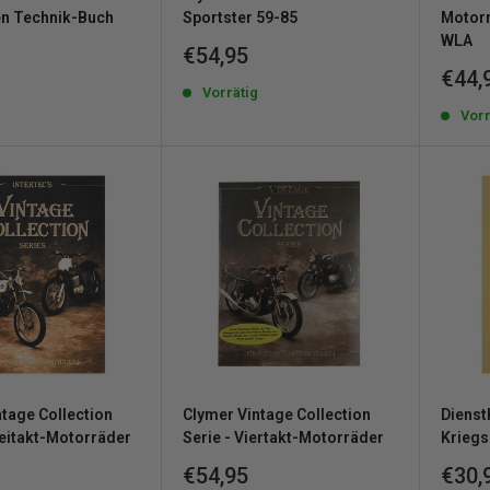
n Technik-Buch
Sportster 59-85
Motor
WLA
reis
Sonderpreis
€54,95
Sond
€44,
g
Vorrätig
Vorr
tage Collection
Clymer Vintage Collection
Diens
weitakt-Motorräder
Serie - Viertakt-Motorräder
Kriegs
reis
Sonderpreis
Sond
€54,95
€30,