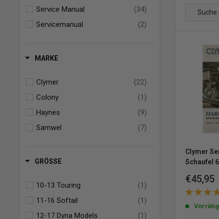
Service Manual
(34)
Servicemanual
(2)
MARKE
Clymer
(22)
Colony
(1)
Haynes
(9)
Samwel
(7)
Clymer Se
GRÖSSE
Schaufel 
Sonderp
€45,95
10-13 Touring
(1)
11-16 Softail
(1)
Vorräti
12-17 Dyna Models
(1)