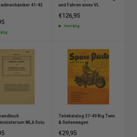
radmechaniker 41-42
und Fahren eines VL
Sonderpreis
€126,95
erpreis
95
Vorrätig
ätig
thandbuch
Teilekatalog 37-49 Big Twin
ministerium WLA Solo
& Seitenwagen
erpreis
Sonderpreis
95
€29,95