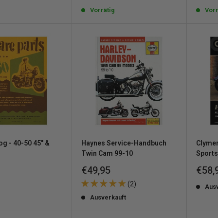
g
Vorrätig
Vorr
og - 40-50 45" &
Haynes Service-Handbuch
Clymer
Twin Cam 99-10
Sports
reis
Sonderpreis
Sond
€49,95
€58,
(2)
g
Aus
Ausverkauft