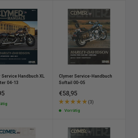
 Service Handbuch XL
Clymer Service-Handbuch
ter 04-13
Softail 00-05
erpreis
Sonderpreis
95
€58,95
(3)
ätig
Vorrätig