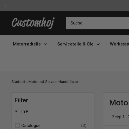
Direkt
Customhoj
zum
Inhalt
Motorradteile
Serviceteile & Öle
Werkstat
Startseite
›
Motorrad-Service-Handbücher
Filter
Moto
TYP
Zeigt 1 -
Catalogue
(3)