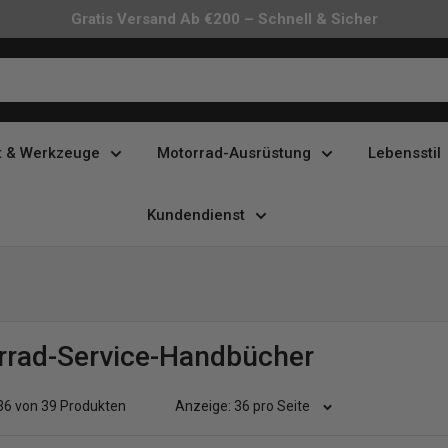
Gratis Versand Ab €200 – Schnell & Sicher
t & Werkzeuge
Motorrad-Ausrüstung
Lebensstil
Kundendienst
rrad-Service-Handbücher
 36 von 39 Produkten
Anzeige: 36 pro Seite