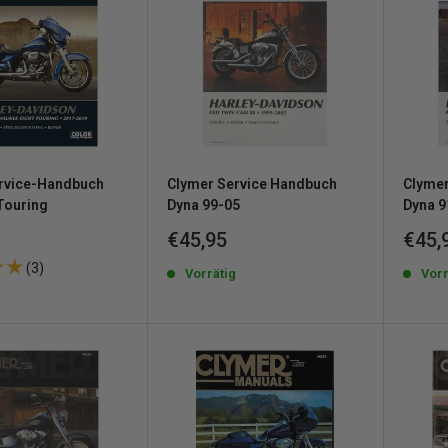
rvice-Handbuch
Clymer Service Handbuch
Clyme
Touring
Dyna 99-05
Dyna 9
reis
Sonderpreis
Sond
€45,95
€45,
(3)
Vorrätig
Vorr
g