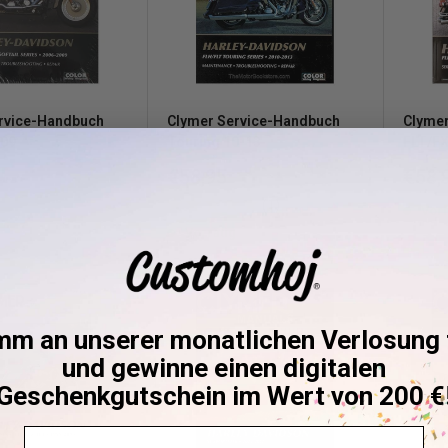
rvice-Handbuch
Clymer Service-Handbuch
Clyme
-09
Touring 10-13
FLT/FX
reis
Sonderpreis
Sond
€58,95
€58,
(1)
g
Vorr
Vorrätig
mm an unserer monatlichen Verlosung t
und gewinne einen digitalen
Geschenkgutschein im Wert von 200 €
Email