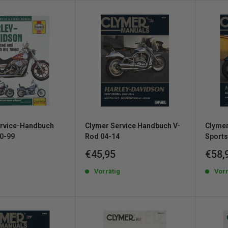
rvice-Handbuch
Clymer Service Handbuch V-
Clymer
70-99
Rod 04-14
Sports
reis
Sonderpreis
Sond
€45,95
€58,
g
Vorrätig
Vorr