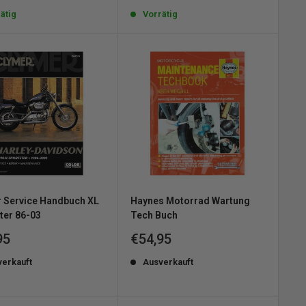
ätig
Vorrätig
 Service Handbuch XL
Haynes Motorrad Wartung
ter 86-03
Tech Buch
erpreis
Sonderpreis
95
€54,95
verkauft
Ausverkauft