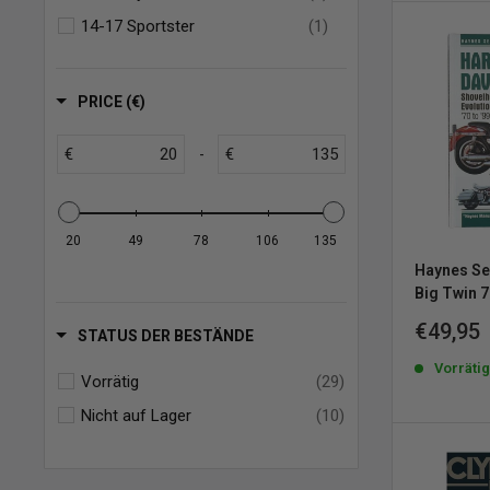
14-17 Sportster
(1)
PRICE (€)
€
€
-
20
49
78
106
135
Haynes Se
Big Twin 
Sonderp
€49,95
STATUS DER BESTÄNDE
Vorräti
Vorrätig
(29)
Nicht auf Lager
(10)