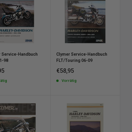
r Service-Handbuch
Clymer Service-Handbuch
1-98
FLT/Touring 06-09
erpreis
Sonderpreis
95
€58,95
ätig
Vorrätig