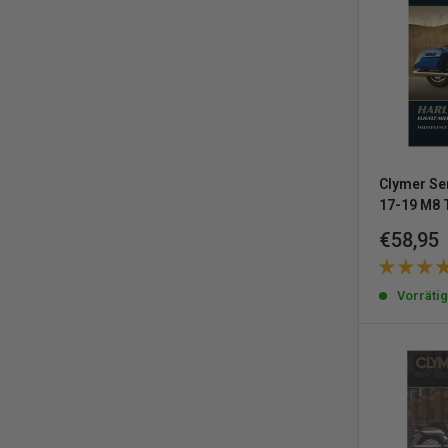
Clymer Se
17-19 M8 
Sonderp
€58,95
Vorräti