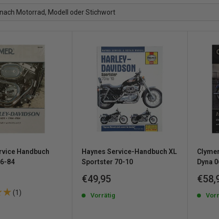
rvice Handbuch
Haynes Service-Handbuch XL
Clymer
66-84
Sportster 70-10
Dyna 0
reis
Sonderpreis
Sond
€49,95
€58,
(1)
Vorrätig
Vorr
g