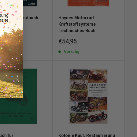
osung
 Service Handbuch
Haynes Motorrad
alte
2-17
Kraftstoffsysteme
Technisches Buch
erpreis
95
Sonderpreis
€54,95
ätig
Vorrätig
ch für
Kolonie Kauf, Restaurierung