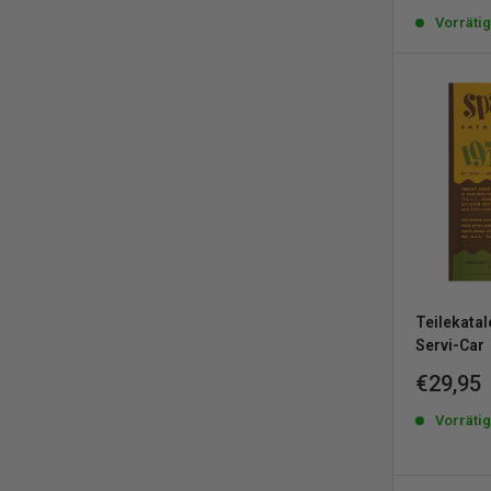
Vorräti
Teilekatal
Servi-Car
Sonderp
€29,95
Vorräti