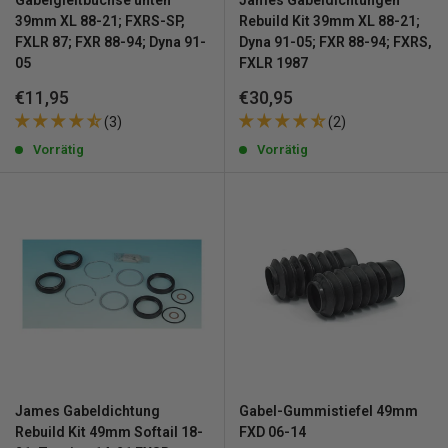
Gabelgleitbuchse unten
James Gabeldichtungen
39mm XL 88-21; FXRS-SP,
Rebuild Kit 39mm XL 88-21;
FXLR 87; FXR 88-94; Dyna 91-
Dyna 91-05; FXR 88-94; FXRS,
05
FXLR 1987
Sonderpreis
Sonderpreis
€11,95
€30,95
(3)
(2)
Vorrätig
Vorrätig
James Gabeldichtung
Gabel-Gummistiefel 49mm
Rebuild Kit 49mm Softail 18-
FXD 06-14