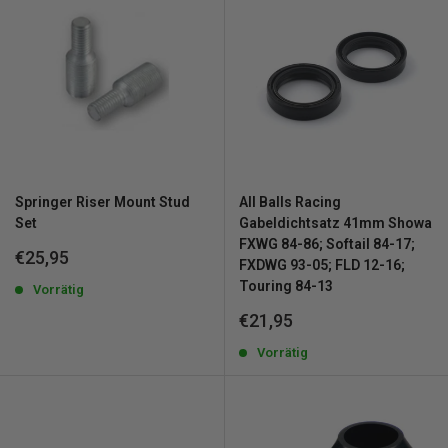
Springer Riser Mount Stud
All Balls Racing
Set
Gabeldichtsatz 41mm Showa
FXWG 84-86; Softail 84-17;
Sonderpreis
€25,95
FXDWG 93-05; FLD 12-16;
Touring 84-13
Vorrätig
Sonderpreis
€21,95
Vorrätig