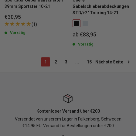
Sportster Gabelmanschetten
Obere
39mm Sportster 10-21
Gabelschieberabdeckungen
STD/+2" Touring 14-21
Sonderpreis
€30,95
(1)
Vorrätig
Sonderpreis
ab €83,95
Vorrätig
1
2
3
...
15
Nächste Seite
Kostenloser Versand über €200
Versendet von unserem Lager in Falkenberg, Schweden
€14,95 EU-Versand für Bestellungen unter €200