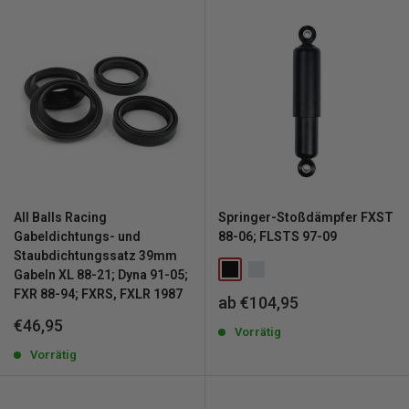
All Balls Racing
Springer-Stoßdämpfer FXST
Gabeldichtungs- und
88-06; FLSTS 97-09
Staubdichtungssatz 39mm
Gabeln XL 88-21; Dyna 91-05;
FXR 88-94; FXRS, FXLR 1987
Sonderpreis
ab €104,95
Sonderpreis
€46,95
Vorrätig
Vorrätig