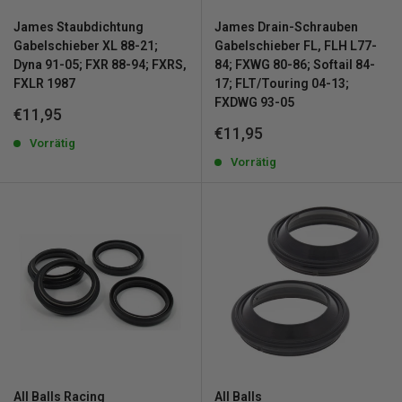
James Staubdichtung
James Drain-Schrauben
Gabelschieber XL 88-21;
Gabelschieber FL, FLH L77-
Dyna 91-05; FXR 88-94; FXRS,
84; FXWG 80-86; Softail 84-
FXLR 1987
17; FLT/Touring 04-13;
FXDWG 93-05
Sonderpreis
€11,95
Sonderpreis
€11,95
Vorrätig
Vorrätig
All Balls Racing
All Balls