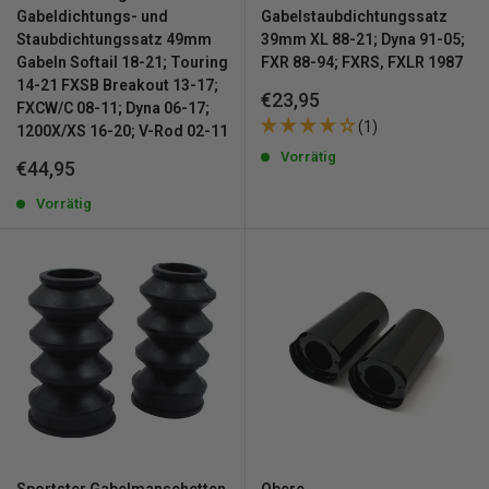
Gabeldichtungs- und
Gabelstaubdichtungssatz
Staubdichtungssatz 49mm
39mm XL 88-21; Dyna 91-05;
Gabeln Softail 18-21; Touring
FXR 88-94; FXRS, FXLR 1987
14-21 FXSB Breakout 13-17;
Sonderpreis
€23,95
FXCW/C 08-11; Dyna 06-17;
(1)
1200X/XS 16-20; V-Rod 02-11
Vorrätig
Sonderpreis
€44,95
Vorrätig