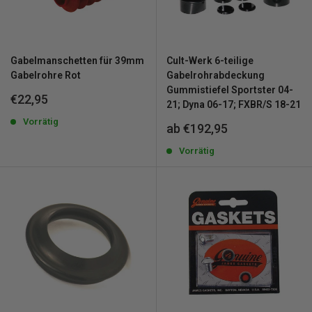
Gabelmanschetten für 39mm
Cult-Werk 6-teilige
Gabelrohre Rot
Gabelrohrabdeckung
Gummistiefel Sportster 04-
Sonderpreis
€22,95
21; Dyna 06-17; FXBR/S 18-21
Vorrätig
Sonderpreis
ab €192,95
Vorrätig