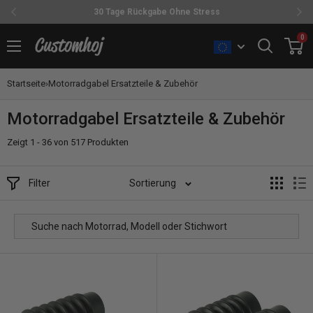
30 Tage Rückgabe Ohne Stress
Direkt
0
Customhoj
zum
Inhalt
Startseite
›
Motorradgabel Ersatzteile & Zubehör
Motorradgabel Ersatzteile & Zubehör
Zeigt 1 - 36 von 517 Produkten
Filter
Sortierung