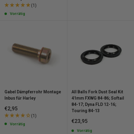
(1)
Vorrätig
Gabel Dämpferrohr Montage
All Balls Fork Dust Seal Kit
Inbus für Harley
41mm FXWG 84-86; Softail
84-17; Dyna FLD 12-16;
Sonderpreis
€2,95
Touring 84-13
(1)
Sonderpreis
€23,95
Vorrätig
Vorrätig