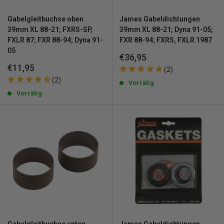
Gabelgleitbuchse oben
James Gabeldichtungen
39mm XL 88-21; FXRS-SP,
39mm XL 88-21; Dyna 91-05;
FXLR 87; FXR 88-94; Dyna 91-
FXR 88-94; FXRS, FXLR 1987
05
Sonderpreis
€36,95
Sonderpreis
€11,95
(2)
(2)
Vorrätig
Vorrätig