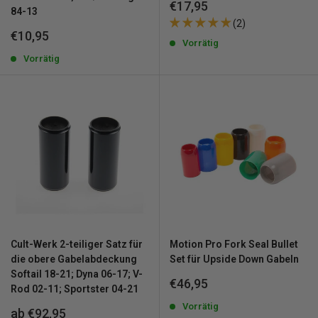
Sonderpreis
€17,95
84-13
(2)
Sonderpreis
€10,95
Vorrätig
Vorrätig
Cult-Werk 2-teiliger Satz für
Motion Pro Fork Seal Bullet
die obere Gabelabdeckung
Set für Upside Down Gabeln
Softail 18-21; Dyna 06-17; V-
Sonderpreis
€46,95
Rod 02-11; Sportster 04-21
Vorrätig
Sonderpreis
ab €92,95