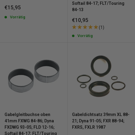
Softail 84-17; FLT/Touring
Sonderpreis
€15,95
84-13
Vorrätig
Sonderpreis
€10,95
(1)
Vorrätig
Gabelgleitbuchse oben
Gabeldichtsatz 39mm XL 88-
41mm FXWG 84-86; Dyna
21; Dyna 91-05; FXR 88-94;
FXDWG 93-05; FLD 12-16;
FXRS, FXLR 1987
Softail 84-17; FLT/Touring