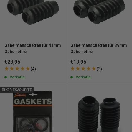
Gabelmanschetten für 41mm
Gabelmanschetten für 39mm
Gabelrohre
Gabelrohre
Sonderpreis
Sonderpreis
€23,95
€19,95
(4)
(3)
Vorrätig
Vorrätig
BIKER FAVOURITE