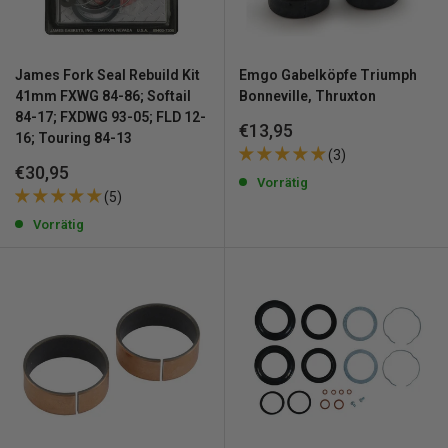
James Fork Seal Rebuild Kit
Emgo Gabelköpfe Triumph
41mm FXWG 84-86; Softail
Bonneville, Thruxton
84-17; FXDWG 93-05; FLD 12-
Sonderpreis
€13,95
16; Touring 84-13
(3)
Sonderpreis
€30,95
Vorrätig
(5)
Vorrätig