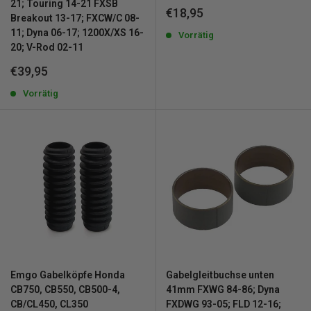
21; Touring 14-21 FXSB
Sonderpreis
€18,95
Breakout 13-17; FXCW/C 08-
11; Dyna 06-17; 1200X/XS 16-
Vorrätig
20; V-Rod 02-11
Sonderpreis
€39,95
Vorrätig
Emgo Gabelköpfe Honda
Gabelgleitbuchse unten
CB750, CB550, CB500-4,
41mm FXWG 84-86; Dyna
CB/CL450, CL350
FXDWG 93-05; FLD 12-16;