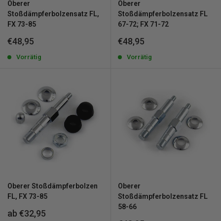
Oberer
Oberer
Stoßdämpferbolzensatz FL,
Stoßdämpferbolzensatz FL
FX 73-85
67-72; FX 71-72
Sonderpreis
Sonderpreis
€48,95
€48,95
Vorrätig
Vorrätig
Oberer Stoßdämpferbolzen
Oberer
FL, FX 73-85
Stoßdämpferbolzensatz FL
58-66
Sonderpreis
ab €32,95