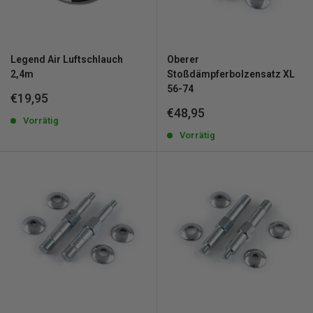
Legend Air Luftschlauch
Oberer
2,4m
Stoßdämpferbolzensatz XL
56-74
Sonderpreis
€19,95
Sonderpreis
€48,95
Vorrätig
Vorrätig