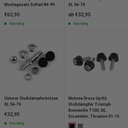
Montagesatz Softail 84-99
XL 56-74
Sonderpreis
Sonderpreis
€62,95
ab €32,95
Vorrätig
Vorrätig
Unterer Stoßdämpferbolzen
Motone Dress Up Kit
XL 56-74
Stoßdämpfer Triumph
Bonneville T100, SE,
Sonderpreis
€32,95
Scrambler, Thruxton 01-15
Vorrätig