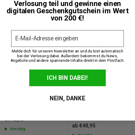
Verlosung teil und gewinne einen
13,5" Stoßdämpfer FL
Sonderpreis
€311,95
digitalen Geschenkgutschein im Wert
Sonderpreis
€85,95
von 200 €!
Vorrätig
Vorrätig
Email
Melde dich für unseren Newsletter an und du bist automatisch
bei der Verlosung dabei. Außerdem bekommst du News,
Angebote und andere spannende Inhalte direkt in dein Postfach.
ICH BIN DABEI!
NEIN, DANKE
Stoßdämpferabdeckungen
Kolonie
12" Stoßdämpfer FL, FX
Dämpferbefestigungssatz V-
Rod 02-05
Sonderpreis
€110,95
Sonderpreis
ab €48,95
Vorrätig