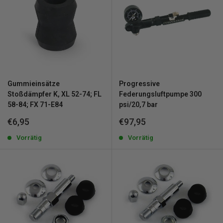
Gummieinsätze
Progressive
Stoßdämpfer K, XL 52-74; FL
Federungsluftpumpe 300
58-84; FX 71-E84
psi/20,7 bar
Sonderpreis
Sonderpreis
€6,95
€97,95
Vorrätig
Vorrätig