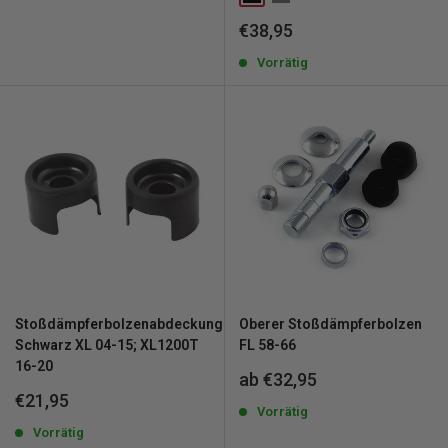
Sonderpreis
€38,95
Vorrätig
Stoßdämpferbolzenabdeckungssatz
Oberer Stoßdämpferbolzen
Schwarz XL 04-15; XL1200T
FL 58-66
16-20
Sonderpreis
ab €32,95
Sonderpreis
€21,95
Vorrätig
Vorrätig