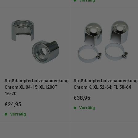
Vorrätig
Stoßdämpferbolzenabdeckungssatz
Stoßdämpferbolzenabdeckung
Chrom XL 04-15; XL1200T
Chrom K, XL 52-64; FL 58-64
16-20
Sonderpreis
€38,95
Sonderpreis
€24,95
Vorrätig
Vorrätig