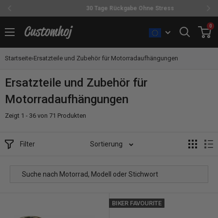
30 Tage Rückgabe Ohne Stress
Direkt
0
Customhoj
zum
Inhalt
Startseite
›
Ersatzteile und Zubehör für Motorradaufhängungen
Ersatzteile und Zubehör für
Motorradaufhängungen
Zeigt 1 - 36 von 71 Produkten
Filter
Sortierung
BIKER FAVOURITE