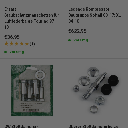
Ersatz-
Legende Kompressor-
Staubschutzmanschetten für
Baugruppe Softail 00-17; XL
Luftfederbälge Touring 97-
04-10
13
Sonderpreis
€622,95
Sonderpreis
€36,95
Vorrätig
(1)
Vorrätig
GW Stoßdämpfer-
Oberer Stoßdämpferbolzen