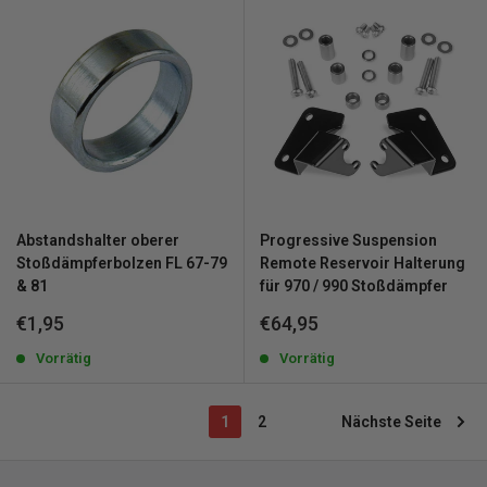
Abstandshalter oberer
Progressive Suspension
Stoßdämpferbolzen FL 67-79
Remote Reservoir Halterung
& 81
für 970 / 990 Stoßdämpfer
Sonderpreis
Sonderpreis
€1,95
€64,95
Vorrätig
Vorrätig
1
2
Nächste Seite