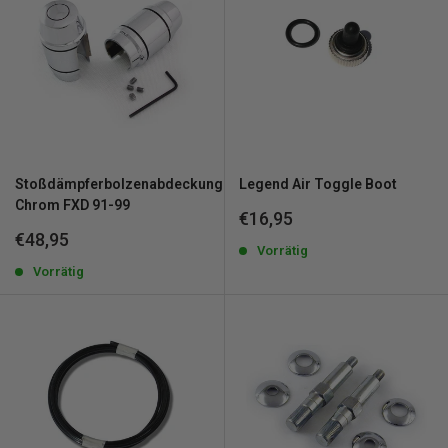
Stoßdämpferbolzenabdeckungssatz
Legend Air Toggle Boot
Chrom FXD 91-99
Sonderpreis
€16,95
Sonderpreis
€48,95
Vorrätig
Vorrätig