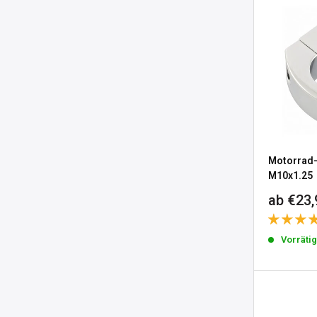
Motorrad-
M10x1.25
Sonderp
ab €23,
Vorräti