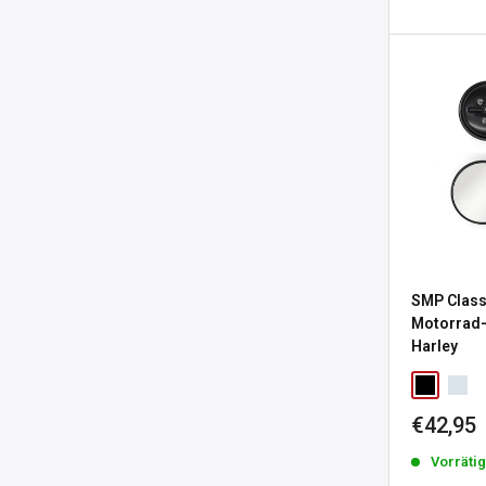
SMP Class
Motorrad-
Harley
Sonderp
€42,95
Vorräti