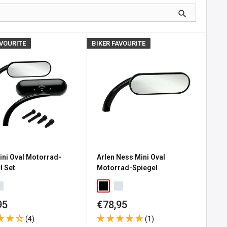
AVOURITE
BIKER FAVOURITE
ni Oval Motorrad-
Arlen Ness Mini Oval
l Set
Motorrad-Spiegel
erpreis
Sonderpreis
95
€78,95
(4)
(1)