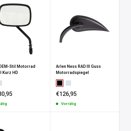
OEM-Stil Motorrad
Arlen Ness RAD III Guss
l Kurz HD
Motorradspiegel
erpreis
Sonderpreis
30,95
€126,95
ätig
Vorrätig