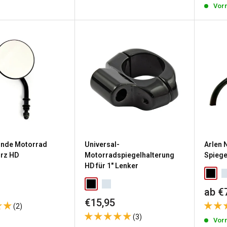
Vorr
Runde Motorrad
Universal-
Arlen 
urz HD
Motorradspiegelhalterung
Spiege
HD für 1" Lenker
reis
Sond
ab €
Sonderpreis
€15,95
(2)
(3)
g
Vorr