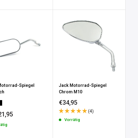
Motorrad-Spiegel
Jack Motorrad-Spiegel
ch
Chrom M10
Sonderpreis
€34,95
(4)
erpreis
21,95
Vorrätig
ätig