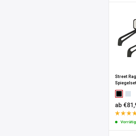
Street Ra
Spiegelse
Sonderp
ab €81,
Vorräti