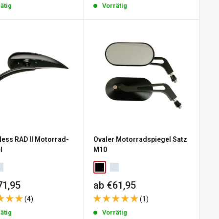
ätig
Vorrätig
Ness RAD II Motorrad-
Ovaler Motorradspiegel Satz
l
M10
erpreis
Sonderpreis
71,95
ab €61,95
(4)
(1)
ätig
Vorrätig