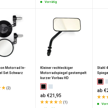
Vorrätig
on Motorrad In-
Kleiner rechteckiger
Stahl 
el Set Schwarz
Motorradspiegel gestempelt
Spiege
kurzer Vorbau HD
reis
(2)
Sond
ab €
Sonderpreis
ab €21,95
g
(1)
Vorr