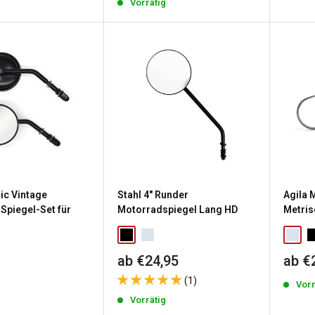
Vorrätig
ic Vintage
Stahl 4" Runder
Agila 
Spiegel-Set für
Motorradspiegel Lang HD
Metris
Sonderpreis
Sond
ab €24,95
ab €
reis
(1)
Vorr
g
Vorrätig