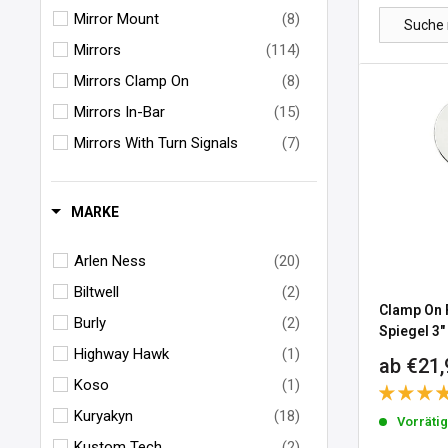
Mirror Mount
(8)
Mirrors
(114)
Mirrors Clamp On
(8)
Mirrors In-Bar
(15)
Mirrors With Turn Signals
(7)
MARKE
Arlen Ness
(20)
Biltwell
(2)
Clamp On 
Burly
(2)
Spiegel 3" 
Highway Hawk
(1)
Sonderp
ab €21,
Koso
(1)
Kuryakyn
(18)
Vorräti
Kustom Tech
(2)