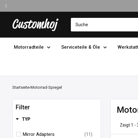
Direkt
Customhoj
zum
Inhalt
Motorradteile
Serviceteile & Öle
Werkstat
Startseite
›
Motorrad-Spiegel
Filter
Motor
TYP
Zeigt 1 -
Mirror Adapters
(11)