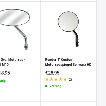
 Oval Motorrad-
Runder 4" Custom
l M10
Motorradspiegel Schwarz HD
erpreis
Sonderpreis
18,95
€28,95
(2)
ätig
Vorrätig