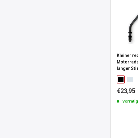
Kleiner re
Motorrads
langer Sti
Sonderp
€23,95
Vorräti