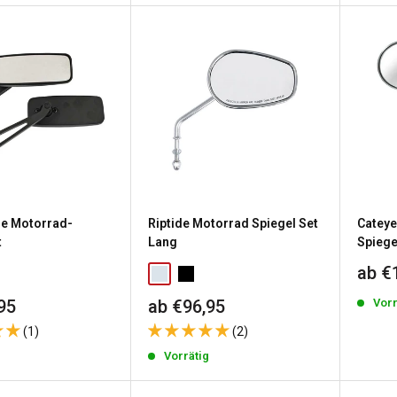
ge Motorrad-
Riptide Motorrad Spiegel Set
Cateye
t
Lang
Spiege
Sond
ab €
reis
Sonderpreis
Vorr
95
ab €96,95
(1)
(2)
g
Vorrätig