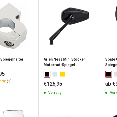
Spiegelhalter
Arlen Ness Mini Stocker
Späte 
Motorrad-Spiegel
Spiege
reis
95
(1)
Sonderpreis
Sond
€126,95
ab €
g
Vorrätig
Vorr