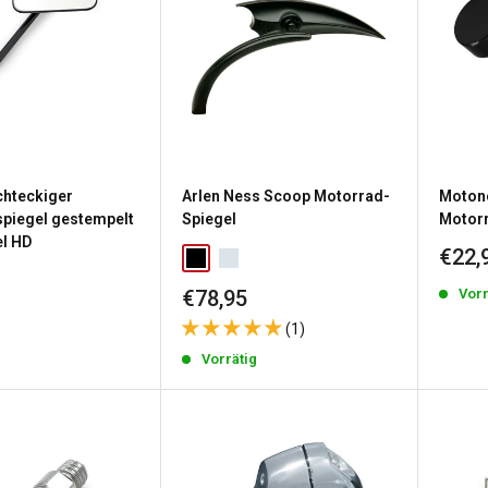
chteckiger
Arlen Ness Scoop Motorrad-
Motone
piegel gestempelt
Spiegel
Motor
el HD
Sond
€22,
Sonderpreis
Vorr
€78,95
reis
(1)
g
Vorrätig