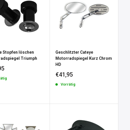
 Stopfen löschen
Geschlitzter Cateye
radspiegel Triumph
Motorradspiegel Kurz Chrom
HD
erpreis
95
Sonderpreis
€41,95
ätig
Vorrätig