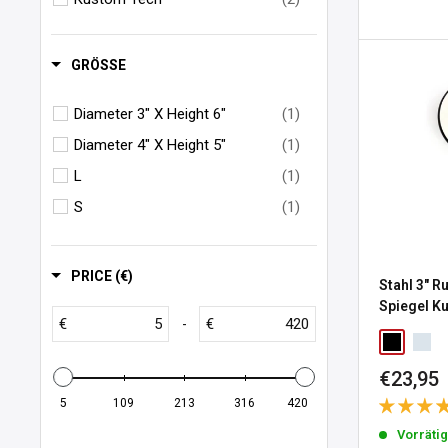
MCS
(83)
Motogadget
(19)
GRÖSSE
Motone
(2)
Diameter 3" X Height 6"
(1)
Performance Machine
(6)
Diameter 4" X Height 5"
(1)
Samwel
(2)
L
(1)
Swedish Motorcycle Parts
(4)
S
(1)
Vity's Design
(1)
PRICE (€)
Stahl 3" 
Spiegel K
€
€
-
Sonderp
€23,95
5
109
213
316
420
Vorräti