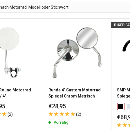
BIKER F
Round Motorrad
Runde 4" Custom Motorrad
SMP Mi
/ 4"
Spiegel Chrom Metrisch
Spiege
reis
Sonderpreis
95
€28,95
(2)
(2)
Sond
€68,
g
Vorrätig