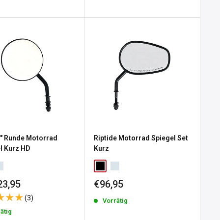
4" Runde Motorrad
Riptide Motorrad Spiegel Set
l Kurz HD
Kurz
erpreis
Sonderpreis
23,95
€96,95
(3)
Vorrätig
ätig