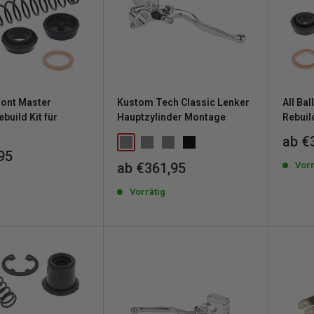
Front Master
Kustom Tech Classic Lenker
All Ba
ebuild Kit für
Hauptzylinder Montage
Rebuil
Sond
ab €
reis
95
Sonderpreis
Vorr
ab €361,95
g
Vorrätig