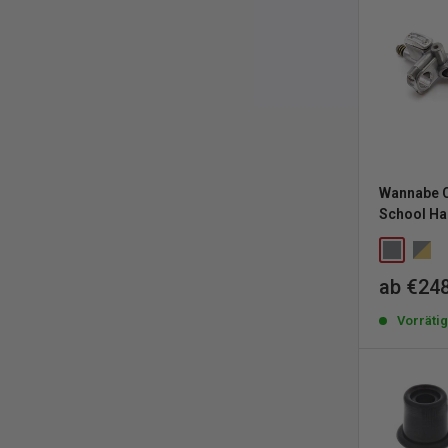
Wannabe C
School Ha
Sonderp
ab €248
Vorräti