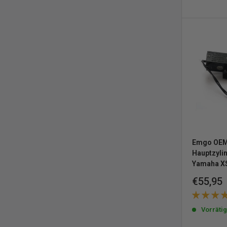
Emgo OEM-
Hauptzyli
Yamaha X
Sonderp
€55,95
Vorräti