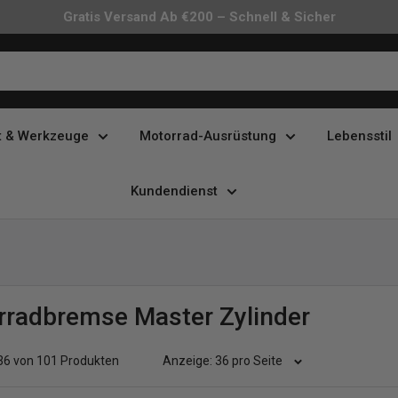
30 Tage Rückgabe Ohne Stress
t & Werkzeuge
Motorrad-Ausrüstung
Lebensstil
Kundendienst
rradbremse Master Zylinder
 36 von 101 Produkten
Anzeige: 36 pro Seite