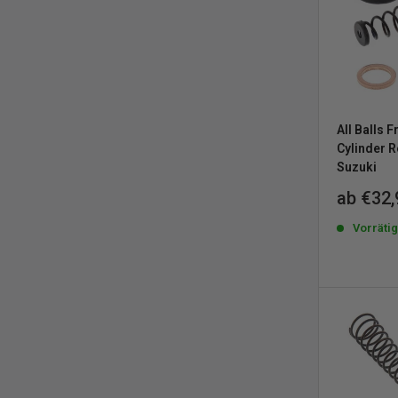
All Balls 
Cylinder R
Suzuki
Sonderp
ab €32,
Vorräti