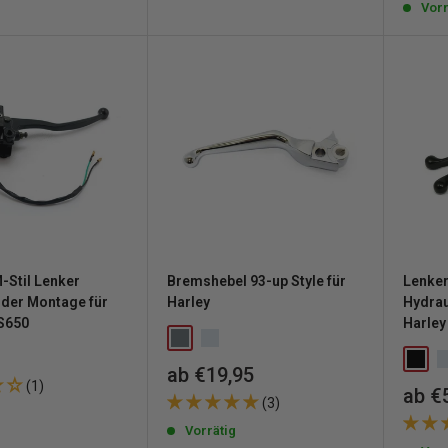
Vorr
Stil Lenker
Bremshebel 93-up Style für
Lenker
nder Montage für
Harley
Hydrau
S650
Harley
reis
Sonderpreis
ab €19,95
(1)
Sond
ab €
(3)
g
Vorrätig