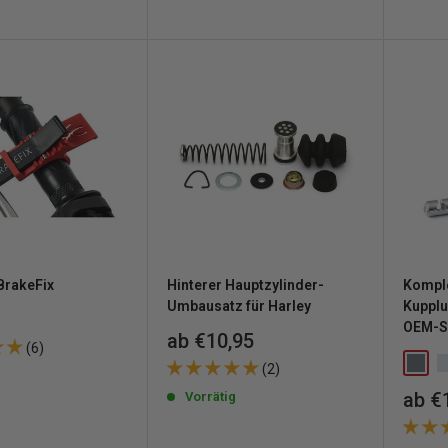
g
BrakeFix
Hinterer Hauptzylinder-
Kompl
Umbausatz für Harley
Kuppl
reis
OEM-St
Sonderpreis
ab €10,95
(6)
(2)
g
Sond
ab €
Vorrätig