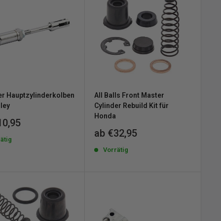
er Hauptzylinderkolben
All Balls Front Master
rley
Cylinder Rebuild Kit für
Honda
erpreis
10,95
Sonderpreis
ab €32,95
ätig
Vorrätig