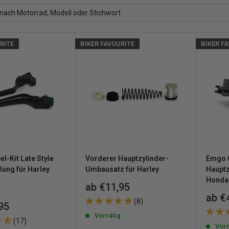
RITE
BIKER FAVOURITE
BIKER F
l-Kit Late Style
Vorderer Hauptzylinder-
Emgo O
lung für Harley
Umbausatz für Harley
Hauptz
Honda
Sonderpreis
ab €11,95
Sond
ab €
(8)
reis
95
Vorrätig
(17)
Vorr