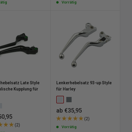
ätig
Vorrätig
hebelsatz Late Style
Lenkerhebelsatz 93-up Style
lische Kupplung für
für Harley
Sonderpreis
ab €35,95
erpreis
50,95
(2)
(2)
Vorrätig