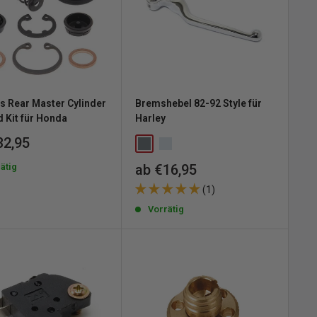
lls Rear Master Cylinder
Bremshebel 82-92 Style für
d Kit für Honda
Harley
erpreis
32,95
Sonderpreis
ätig
ab €16,95
(1)
Vorrätig