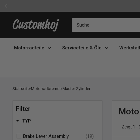
Direkt
Customhoj
zum
Inhalt
Motorradteile
Serviceteile & Öle
Werkstat
Startseite
›
Motorradbremse Master Zylinder
Filter
Moto
TYP
Zeigt 1 -
Brake Lever Assembly
(19)