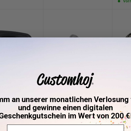
Vorr
des hinteren
Lenkerzubehör-Adapter 1"
Hauptz
szylinders für
auf 7/8"
Kupplu
Sonderpreis
€14,95
mm an unserer monatlichen Verlosung t
reis
5
und gewinne einen digitalen
Sond
Vorrätig
ab €
(1)
Geschenkgutschein im Wert von 200 €
Vorr
g
Email