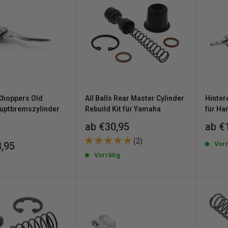
hoppers Old
All Balls Rear Master Cylinder
Hinter
uptbremszylinder
Rebuild Kit für Yamaha
für Ha
Sonderpreis
Sond
ab €30,95
ab €
(2)
reis
Vorr
,95
Vorrätig
g