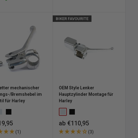
BIKER FAVOURITE
etter mechanischer
OEM Style Lenker
ungs-/Bremshebel im
Hauptzylinder Montage für
il für Harley
Harley
erpreis
Sonderpreis
19,95
ab €110,95
(1)
(3)