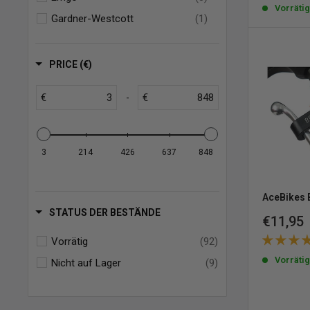
Vorräti
Gardner-Westcott
(1)
Kuryakyn
(10)
Kustom Tech
(27)
PRICE (€)
MCS
(33)
€
€
-
Performance Machine
(7)
TRW
(2)
Wannabe Choppers
(4)
3
214
426
637
848
Zodiac
(1)
AceBikes 
STATUS DER BESTÄNDE
Sonderp
€11,95
Vorrätig
(92)
Vorräti
Nicht auf Lager
(9)