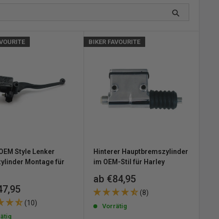
AVOURITE
BIKER FAVOURITE
EM Style Lenker
Hinterer Hauptbremszylinder
ylinder Montage für
im OEM-Stil für Harley
Sonderpreis
ab €84,95
erpreis
47,95
(8)
(10)
Vorrätig
ätig