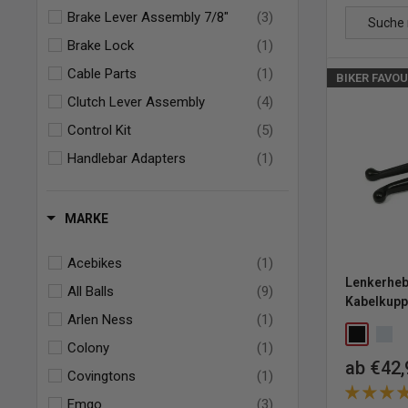
Brake Lever Assembly 7/8"
(3)
Brake Lock
(1)
Cable Parts
(1)
BIKER FAVOU
Clutch Lever Assembly
(4)
Control Kit
(5)
Handlebar Adapters
(1)
Master Cylinder Rebuild Kit
(22)
Rear Brake Master Cylinder
(15)
MARKE
Replacement Levers
(30)
Acebikes
(1)
Lenkerhebe
All Balls
(9)
Kabelkupp
Arlen Ness
(1)
Colony
(1)
Sonderp
ab €42,
Covingtons
(1)
Emgo
(3)