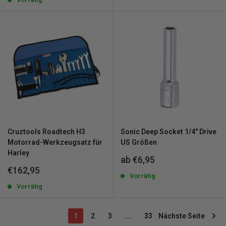
Cruztools Roadtech H3
Sonic Deep Socket 1/4" Drive
Motorrad-Werkzeugsatz für
US Größen
Harley
Sonderpreis
ab €6,95
Sonderpreis
€162,95
Vorrätig
Vorrätig
1
2
3
...
33
Nächste Seite