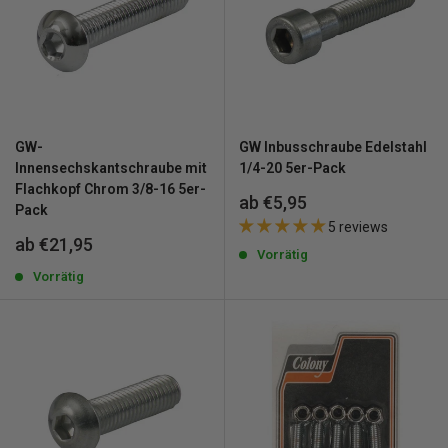
GW-
GW Inbusschraube Edelstahl
Innensechskantschraube mit
1/4-20 5er-Pack
Flachkopf Chrom 3/8-16 5er-
Sonderpreis
ab €5,95
Pack
5 reviews
Sonderpreis
ab €21,95
Vorrätig
Vorrätig