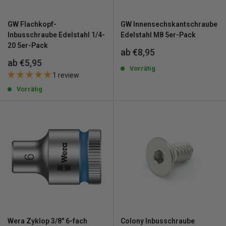
GW Flachkopf-
GW Innensechskantschraube
Inbusschraube Edelstahl 1/4-
Edelstahl M8 5er-Pack
20 5er-Pack
Sonderpreis
ab €8,95
Sonderpreis
ab €5,95
Vorrätig
1 review
Vorrätig
Wera Zyklop 3/8" 6-fach
Colony Inbusschraube