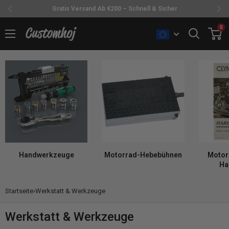
30 Tage Rückgabe Ohne Stress
Direkt
0
Customhoj
zum
Inhalt
Handwerkzeuge
Motorrad-Hebebühnen
Motor
Ha
Startseite
›
Werkstatt & Werkzeuge
Werkstatt & Werkzeuge