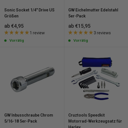
Sonic Socket 1/4" Drive US
GW Eichelmutter Edelstahl
Größen
5er-Pack
Sonderpreis
Sonderpreis
ab €4,95
ab €15,95
1 review
3 reviews
Vorrätig
Vorrätig
GW Inbusschraube Chrom
Cruztools Speedkit
5/16-18 5er-Pack
Motorrad-Werkzeugsatz für
Harley