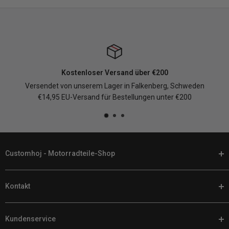
Kostenloser Versand über €200
Versendet von unserem Lager in Falkenberg, Schweden
€14,95 EU-Versand für Bestellungen unter €200
Customhoj - Motorradteile-Shop
Bei Customhoj sprechen wir Ihre Sprache. Wenn es darum geht,
Kontakt
Ihr Motorrad individuell anzupassen, finden Sie bei uns online die
besten Motorradteile und -ausrüstung.
Telefon:
+46 (0) 920 224 878
Wir haben ein riesiges Sortiment an Teilen für Harley Davidsons,
Kundenservice
E-Mail:
support@customhoj.de