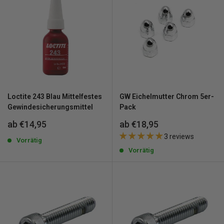
Loctite 243 Blau Mittelfestes
GW Eichelmutter Chrom 5er-
Gewindesicherungsmittel
Pack
Sonderpreis
Sonderpreis
ab €14,95
ab €18,95
3 reviews
Vorrätig
Vorrätig