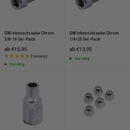
GW Inbusschraube Chrom
GW Inbusschraube Chrom
3/8-16 5er-Pack
1/4-20 5er-Pack
Sonderpreis
Sonderpreis
ab €15,95
ab €13,95
3 reviews
Vorrätig
Vorrätig