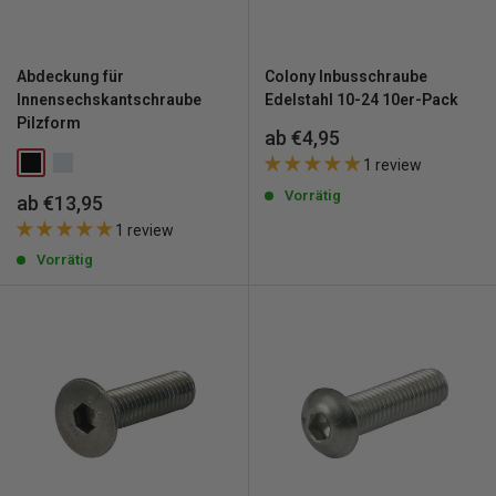
Abdeckung für
Colony Inbusschraube
Innensechskantschraube
Edelstahl 10-24 10er-Pack
Pilzform
Sonderpreis
ab €4,95
1 review
Vorrätig
Sonderpreis
ab €13,95
1 review
Vorrätig