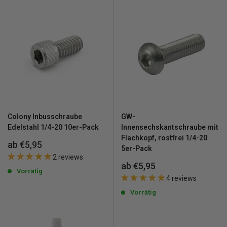
Colony Inbusschraube
GW-
Edelstahl 1/4-20 10er-Pack
Innensechskantschraube mit
Flachkopf, rostfrei 1/4-20
Sonderpreis
ab €5,95
5er-Pack
2 reviews
Sonderpreis
ab €5,95
Vorrätig
4 reviews
Vorrätig