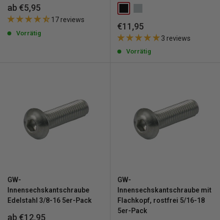
Sonderpreis
ab €5,95
17 reviews
Sonderpreis
€11,95
Vorrätig
3 reviews
Vorrätig
GW-
GW-
Innensechskantschraube
Innensechskantschraube mit
Edelstahl 3/8-16 5er-Pack
Flachkopf, rostfrei 5/16-18
5er-Pack
Sonderpreis
ab €12,95