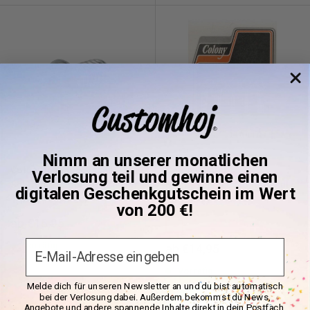
Nimm an unserer monatlichen
Colony Innensechskant-
Colony Hintere
Verlosung teil und gewinne einen
Schraube Knopfkopf Chrom
Bremsscheibe Montagesatz
digitalen Geschenkgutschein im Wert
1/4-20 10er-Pack
für Harley
von 200 €!
Sonderpreis
ab €15,95
Email
Vorrätig
Sonderpreis
ab €14,95
Vorrätig
Melde dich für unseren Newsletter an und du bist automatisch
bei der Verlosung dabei. Außerdem bekommst du News,
Angebote und andere spannende Inhalte direkt in dein Postfach.