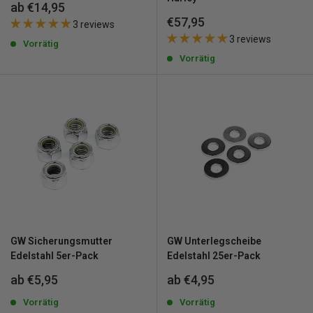
Sonderpreis
ab €14,95
Sonderpreis
€57,95
3 reviews
3 reviews
Vorrätig
Vorrätig
GW Sicherungsmutter
GW Unterlegscheibe
Edelstahl 5er-Pack
Edelstahl 25er-Pack
Sonderpreis
Sonderpreis
ab €5,95
ab €4,95
Vorrätig
Vorrätig