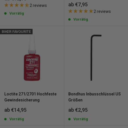
Sonderpreis
ab €7,95
2 reviews
2 reviews
Vorrätig
Vorrätig
BIKER FAVOURITE
Loctite 271/2701 Hochfeste
Bondhus Inbusschlüssel US
Gewindesicherung
Größen
Sonderpreis
Sonderpreis
ab €14,95
ab €2,95
Vorrätig
Vorrätig