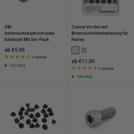
GW-
Colony Vorderrad-
Innensechskantschraube
Bremsscheibenhalterung für
Edelstahl M6 5er-Pack
Harley
Sonderpreis
ab €5,95
1 review
Sonderpreis
ab €11,95
Vorrätig
1 review
Vorrätig