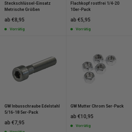
Steckschlüssel-Einsatz
Flachkopf rostfrei 1/4-20
Metrische Größen
10er-Pack
Sonderpreis
Sonderpreis
ab €8,95
ab €5,95
Vorrätig
Vorrätig
GW Inbusschraube Edelstahl
GW Mutter Chrom 5er-Pack
5/16-18 5er-Pack
Sonderpreis
ab €10,95
Sonderpreis
ab €7,95
Vorrätig
Vorrätig