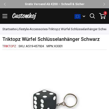
Gratis Versand Ab €200 – Schnell & Sicher
Direkt
0
Customhoj
zum
Inhalt
Startseite
›
Lifestyle
›
Accessories
›
Triktopz Würfel Schlüsselanhänger Schwar
Triktopz Würfel Schlüsselanhänger Schwarz
TRIKTOPZ
SKU:
A519-457924
MPN:
K3001