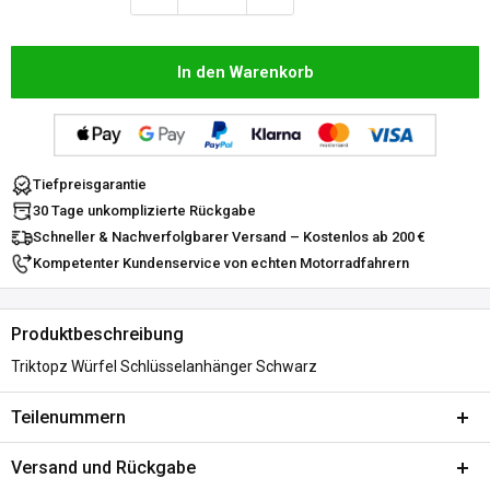
In den Warenkorb
Tiefpreisgarantie
30 Tage unkomplizierte Rückgabe
Schneller & Nachverfolgbarer Versand – Kostenlos ab 200 €
Kompetenter Kundenservice von echten Motorradfahrern
Produktbeschreibung
Triktopz Würfel Schlüsselanhänger Schwarz
Teilenummern
SKU:
A519-457924
Versand und Rückgabe
MPN:
K3001