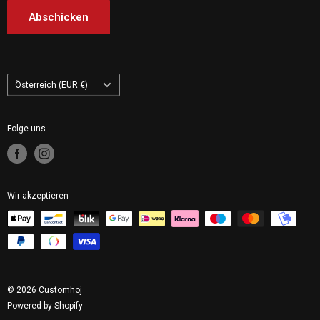
Customhoj Niederlande
Abschicken
Customhoj Finnland
Customhoj Polen
Land/Region
Österreich (EUR €)
Folge uns
Wir akzeptieren
© 2026 Customhoj
Powered by Shopify