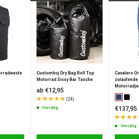
sein wird.
 Farben), wird der
ion auswählen.
d, sei es, weil Sie eine
ten wir Ihnen ein 30-tägiges
rradweste
Customhoj Dry Bag Roll Top
Cavalero Or
lten haben. Die Kosten für
Motorrad Sissy Bar Tasche
zulaufende
Motorradje
Sonderpreis
ab €12,95
nalisierte oder auf
Classic Blu
Washed
(24)
ls und Bedingungen finden Sie
Sonderp
€137,95
Vorrätig
Vorrätig