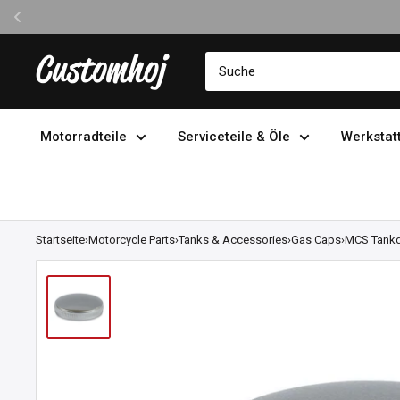
Direkt
Customhoj
zum
Inhalt
Motorradteile
Serviceteile & Öle
Werkstat
Startseite
›
Motorcycle Parts
›
Tanks & Accessories
›
Gas Caps
›
MCS Tankd