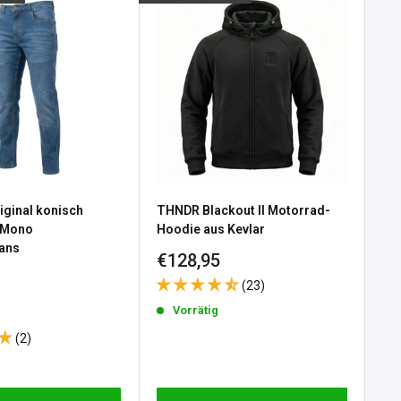
iginal konisch
THNDR Blackout II Motorrad-
Ca
 Mono
Hoodie aus Kevlar
Mo
ans
Sonderpreis
So
€128,95
€3
e
 Black
(23)
reis
Vorrätig
(2)