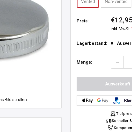
Vented
Non-vented
Sonder
€12,9
Preis:
inkl. MwSt.
Lagerbestand:
Ausver
Menge:
Ausverkauft
 Bild scrollen
Tiefprei
Schneller &
Kompetent