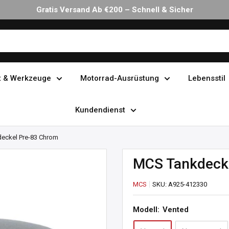
Gratis Versand Ab €200 – Schnell & Sicher
t & Werkzeuge
Motorrad-Ausrüstung
Lebensstil
Kundendienst
eckel Pre-83 Chrom
MCS Tankdeck
MCS
SKU:
A925-412330
Modell:
Vented