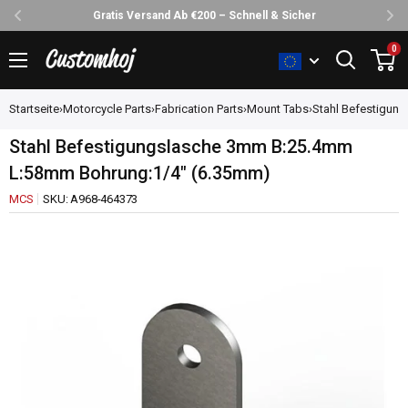
Gratis Versand Ab €200 – Schnell & Sicher
Direkt
0
Customhoj
zum
Inhalt
Startseite
›
Motorcycle Parts
›
Fabrication Parts
›
Mount Tabs
›
Stahl Befestigun
Stahl Befestigungslasche 3mm B:25.4mm
L:58mm Bohrung:1/4" (6.35mm)
MCS
SKU:
A968-464373