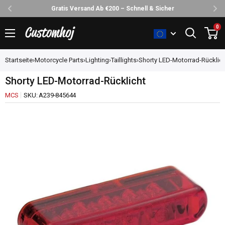
Gratis Versand Ab €200 – Schnell & Sicher
Direkt
0
Customhoj
zum
Inhalt
Startseite
›
Motorcycle Parts
›
Lighting
›
Taillights
›
Shorty LED-Motorrad-Rücklich
Shorty LED-Motorrad-Rücklicht
MCS
SKU:
A239-845644