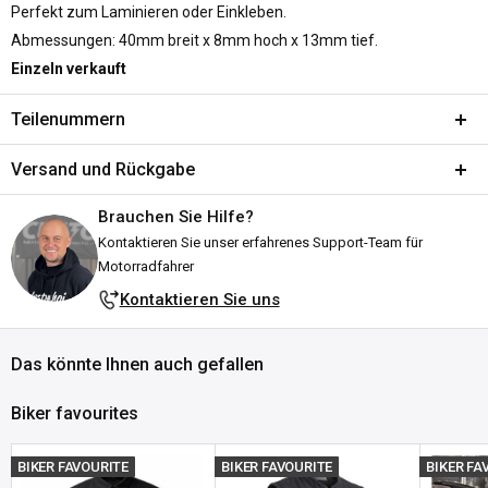
Perfekt zum Laminieren oder Einkleben.
Abmessungen: 40mm breit x 8mm hoch x 13mm tief.
Einzeln verkauft
Teilenummern
Variant:
Red
Versand und Rückgabe
SKU:
A239-845644
Brauchen Sie Hilfe?
DPN:
Versand und Lieferzeiten
943239
Kontaktieren Sie unser erfahrenes Support-Team für
Alle Bestellungen werden von unserem Lager in Falkenberg,
Variant:
Clear
Motorradfahrer
Schweden, versandt. Wir bemühen uns, sie schnell zu versenden!
SKU:
A237-845642
Kontaktieren Sie uns
DPN:
943237
Erklärung zum Lagerbestand:
Variant:
Dark
Das könnte Ihnen auch gefallen
Auf Lager:
Versandfertig innerhalb des angegebenen Zeitraums
SKU:
A238-845643
(in Werktagen).
Die Lieferung erfolgt in der Regel 1–3
DPN:
943238
Biker favourites
Werktage nach Versand, je
nach Ihrem Standort.
Ausverkauft:
Derzeit bei Customhoj nicht vorrätig, aber wir
BIKER FAVOURITE
BIKER FAVOURITE
BIKER FA
erwarten, dass es bald wieder verfügbar ist! Bitte zögern Sie