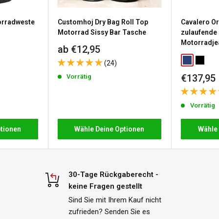
ten wir Ihnen ein 30-tägiges
rradweste
Customhoj Dry Bag Roll Top
Cavalero Or
lten haben. Die Kosten für
Motorrad Sissy Bar Tasche
zulaufende
Motorradje
Sonderpreis
ab €12,95
nalisierte oder auf
Classic Blu
Washed
(24)
ls und Bedingungen finden Sie
Sonderp
€137,95
Vorrätig
Vorrätig
tionen
Wähle Deine Optionen
Wähle
30-Tage Rückgaberecht -
keine Fragen gestellt
Sind Sie mit Ihrem Kauf nicht
zufrieden? Senden Sie es