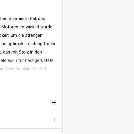
ches Schmiermittel, das
n Motoren entwickelt wurde.
ckelt, um die strengen
e optimale Leistung für Ihr
, das mit Stolz in den
 als auch für nachgerüstete
 Zuverlässigkeit bietet.
Reise antreten, dieses
t läuft.