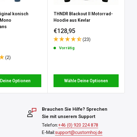
iginal konisch
THNDR Blackout II Motorrad-
Ca
 Mono
Hoodie aus Kevlar
Mo
ans
Sonderpreis
So
€128,95
€3
e
 Black
(23)
reis
Vorrätig
(2)
Wähle Deine Optionen
 Deine Optionen
Brauchen Sie Hilfe? Sprechen
Sie mit unserem Support
Telefon:
+46 (0) 920 224 878
E-Mail:
support@customhoj.de