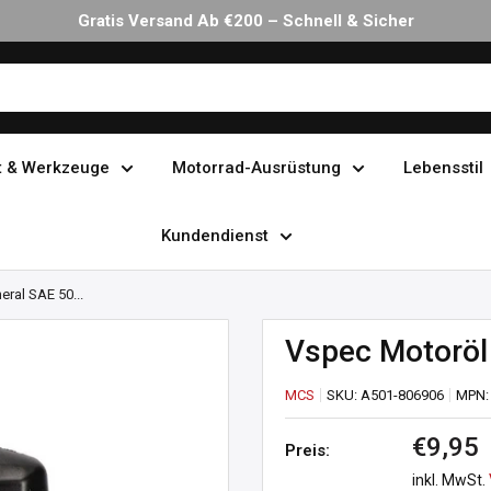
Gratis Versand Ab €200 – Schnell & Sicher
t & Werkzeuge
Motorrad-Ausrüstung
Lebensstil
Kundendienst
ral SAE 50...
Vspec Motoröl
MCS
SKU:
A501-806906
MPN
Sonder
€9,95
Preis:
inkl. MwSt.