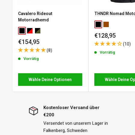
andere Größe benötigen oder aus einem anderen Grund, bie
Cavalero Rideout
THNDR Nomad Moto
Rückgaberecht ab dem Tag, an dem Sie Ihre Bestellung erha
Motorradhemd
die Rücksendung gehen zu Ihren Lasten.
Black
Brown
Black
Red / Black
Forest Grey / Black
Sonderpreis
€128,95
Bitte beachten Sie, dass das Rückgaberecht nicht für perso
Sonderpreis
€154,95
Bestellung gefertigte Produkte gilt. Die vollständigen Detai
(10)
(8)
in unseren
Rückgabebedingungen
.
Vorrätig
Vorrätig
Wähle Deine Optionen
Wähle Deine Op
Kostenloser Versand über
€200
Versendet von unserem Lager in
Falkenberg, Schweden