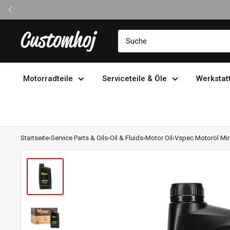
Direkt
Customhoj
zum
Inhalt
Motorradteile
Serviceteile & Öle
Werkstat
Startseite
›
Service Parts & Oils
›
Oil & Fluids
›
Motor Oil
›
Vspec Motoröl Mine