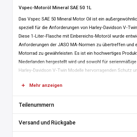
Vspec-Motoröl Mineral SAE 50 1L
Das Vspec SAE 50 Mineral Motor Oil ist ein außergewöhnli
speziell für die Anforderungen von Harley-Davidson V-Twi
Diese 1-Liter-Flasche mit Einbereichs-Motoröl wurde entwi
Anforderungen der JASO MA-Normen zu übertreffen und ein
Motorrad zu gewährleisten. Es ist ein hochwertiges Produkt
Niederlanden hergestellt wird und sowohl für serienmäßige
Harley-Davidson V-Twin Modelle hervorragenden Schutz und
Egal, ob Sie auf der Straße unterwegs sind oder eine lange 
Mehr anzeigen
Motoröl sorgt dafür, dass Ihr Motor reibungslos und effizien
Teilenummern
Eigenschaften
SKU:
A501-806906
1-Liter-Flasche mit mineralischem SAE 50-Motorenöl
Versand und Rückgabe
MPN:
V130970100-1L
Einwertiges Motoröl für optimale Leistung
DPN:
904501
Versand und Lieferzeiten