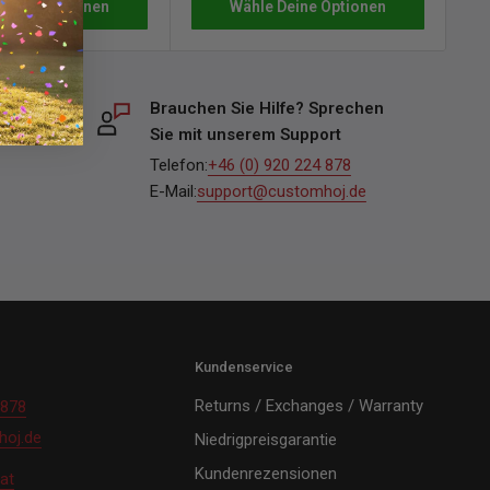
Wähle Deine Optionen
 Deine Optionen
Brauchen Sie Hilfe? Sprechen
Sie mit unserem Support
Telefon:
+46 (0) 920 224 878
E-Mail:
support@customhoj.de
Kundenservice
Returns / Exchanges / Warranty
 878
oj.de
Niedrigpreisgarantie
Kundenrezensionen
at