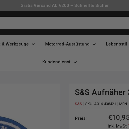
Gratis Versand Ab €200 – Schnell & Sicher
t & Werkzeuge
Motorrad-Ausrüstung
Lebensstil
Kundendienst
S&S Aufnäher 
S&S
SKU:
A016-438421
MPN:
Sonder
€10,9
Preis:
inkl. MwSt.