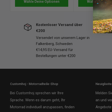
Wähle Deine Optionen
Wähle Deine Op
Kostenloser Versand über
€200
Versendet von unserem Lager in
Falkenberg, Schweden
€14,95 EU-Versand für
Bestellungen unter €200
Customhoj - Motorradteile-Shop
Neuigkeit
Bei Customhoj sprechen wir Ihre
Melden Si
Sprache. Wenn es darum geht, Ihr
an und ve
Motorrad individuell anzupassen, finden
Angebote 