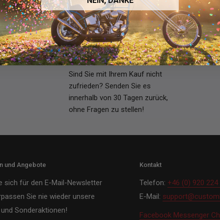
NEIN, DANKE
tionen
Wähle Deine Optionen
Wähle
30-Tage Rückgaberecht -
keine Fragen gestellt
Sind Sie mit Ihrem Kauf nicht
zufrieden? Senden Sie es
innerhalb von 30 Tagen zurück,
ohne Fragen zu stellen!
en und Angebote
Kontakt
e sich für den E-Mail-Newsletter
Telefon:
+46 (0) 920 224
rpassen Sie nie wieder unsere
E-Mail:
support@customh
und Sonderaktionen!
Facebook Messenger Ch