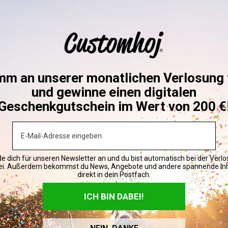
sein wird.
 Farben), wird der
ion auswählen.
mm an unserer monatlichen Verlosung t
und gewinne einen digitalen
d, sei es, weil Sie eine
Geschenkgutschein im Wert von 200 €
ten wir Ihnen ein 30-tägiges
rradweste
Customhoj Dry Bag Roll Top
Cavalero Or
lten haben. Die Kosten für
Email
Motorrad Sissy Bar Tasche
zulaufende
Motorradje
Sonderpreis
ab €12,95
nalisierte oder auf
e dich für unseren Newsletter an und du bist automatisch bei der Verl
Classic Blu
Washed
(24)
ei. Außerdem bekommst du News, Angebote und andere spannende Inh
ls und Bedingungen finden Sie
direkt in dein Postfach.
Sonderp
€137,95
Vorrätig
ICH BIN DABEI!
Vorrätig