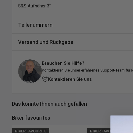
S&S Aufnäher 3"
Teilenummern
SKU:
A016-438421
Versand und Rückgabe
MPN:
510-0194
DPN:
536016
Versand und Lieferzeiten
Brauchen Sie Hilfe?
Alle Bestellungen werden von unserem Lager in Falkenberg
Kontaktieren Sie unser erfahrenes Support-Team für 
bemühen uns, sie schnell zu versenden!
Kontaktieren Sie uns
Erklärung zum Lagerbestand:
Auf Lager:
Versandfertig innerhalb des angegebenen Ze
Das könnte Ihnen auch gefallen
Lieferung erfolgt in der Regel 1–3 Werktage nach 
Standort.
Biker favourites
Ausverkauft:
Derzeit bei Customhoj nicht vorrätig, aber
wieder verfügbar ist! Bitte zögern Sie nicht,
uns
zu
konta
BIKER FAVOURITE
BIKER FAVOURITE