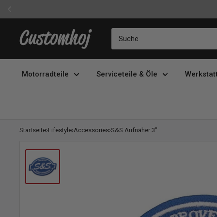
Direkt
Customhoj
zum
Inhalt
Motorradteile
Serviceteile & Öle
Werkstat
Startseite
›
Lifestyle
›
Accessories
›
S&S Aufnäher 3"