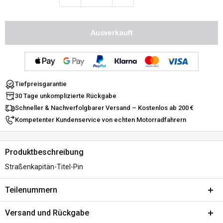
Ausverkauft
Tiefpreisgarantie
30 Tage unkomplizierte Rückgabe
Schneller & Nachverfolgbarer Versand – Kostenlos ab 200 €
Kompetenter Kundenservice von echten Motorradfahrern
Produktbeschreibung
Straßenkapitän-Titel-Pin
Teilenummern
SKU:
A959-438364
Versand und Rückgabe
DPN:
535959