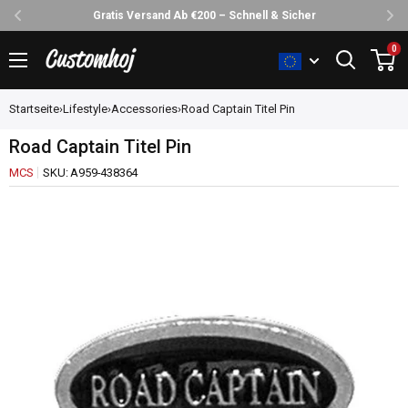
Gratis Versand Ab €200 – Schnell & Sicher
Direkt
0
Customhoj
zum
Inhalt
Startseite
›
Lifestyle
›
Accessories
›
Road Captain Titel Pin
Road Captain Titel Pin
MCS
SKU:
A959-438364