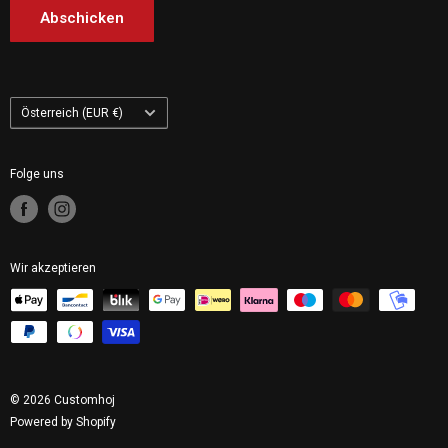
Customhoj Niederlande
Abschicken
Customhoj Finnland
Customhoj Polen
Land/Region
Österreich (EUR €)
Folge uns
Wir akzeptieren
© 2026 Customhoj
Powered by Shopify