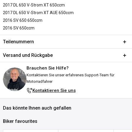
2017 DL 650 V-Strom XT 650ccm
2017 DL 650 V-Strom XT AUE 650ccm
2016 SV 650 650ccm
2016 SV 650ccm
Teilenummern
SKU:
A144-835549
Versand und Rückgabe
MPN:
90527
Brauchen Sie Hilfe?
DPN:
Versand und Lieferzeiten
933144
Kontaktieren Sie unser erfahrenes Support-Team für
Alle Bestellungen werden von unserem Lager in Falkenberg,
Motorradfahrer
Schweden, versandt. Wir bemühen uns, sie schnell zu versenden!
Kontaktieren Sie uns
Erklärung zum Lagerbestand:
Das könnte Ihnen auch gefallen
Auf Lager:
Versandfertig innerhalb des angegebenen Zeitraums
(in Werktagen).
Die Lieferung erfolgt in der Regel 1–3
Biker favourites
Werktage nach Versand, je
nach Ihrem Standort.