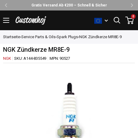
Gratis Versand Ab €200 – Schnell & Sicher
Direkt
0
Customhoj
zum
Inhalt
Startseite
›
Service Parts & Oils
›
Spark Plugs
›
NGK Zündkerze MR8E-9
NGK Zündkerze MR8E-9
NGK
SKU:
A144-835549
MPN:
90527