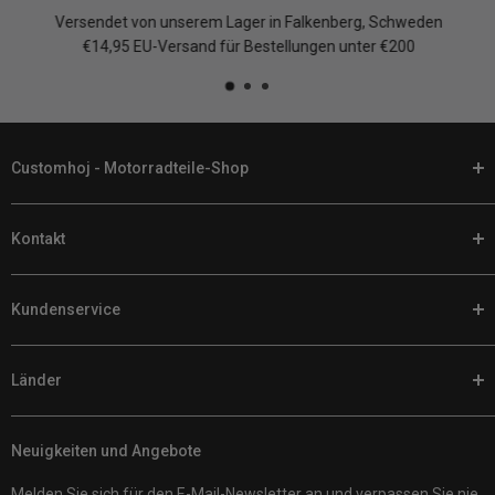
Versendet von unserem Lager in Falkenberg, Schweden
€14,95 EU-Versand für Bestellungen unter €200
Customhoj - Motorradteile-Shop
Bei Customhoj sprechen wir Ihre Sprache. Wenn es darum geht,
Kontakt
Ihr Motorrad individuell anzupassen, finden Sie bei uns online die
besten Motorradteile und -ausrüstung.
Telefon:
+46 (0) 920 224 878
Wir haben ein riesiges Sortiment an Teilen für Harley Davidsons,
Kundenservice
E-Mail:
support@customhoj.de
andere V-Twins, Sporttourer, Cruiser, Sportmotorräder und
Facebook Messenger Chat
Returns / Exchanges / Warranty
Adventure-Bikes. Mit Tausenden von Ausrüstungsoptionen ist
Länder
Niedrigpreisgarantie
das Online-Shopping ein Kinderspiel. Wir sind Ihre
Kundenrezensionen
Customhoj EU
Ansprechpartner für alles, was mit Motorrädern zu tun hat.
Versandpolitik
Neuigkeiten und Angebote
Customhoj Schweden
Customhoj Schweden AB 559326-0887
Über uns
Customhoj Dänemark
Vagnsvägen 4, 311 32 Falkenberg, Schweden.
Melden Sie sich für den E-Mail-Newsletter an und verpassen Sie nie