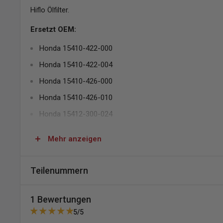
Hiflo Ölfilter.
Ersetzt OEM:
Honda 15410-422-000
Honda 15410-422-004
Honda 15410-426-000
Honda 15410-426-010
Honda 15412-300-024
Honda 15412-300-325
Mehr anzeigen
Kawasaki 16099-003
Yamaha 36Y-13441-00
Teilenummern
SKU:
B962-HF401
1 Bewertungen
MPN:
HF401
5/5
EAN:
824225110456