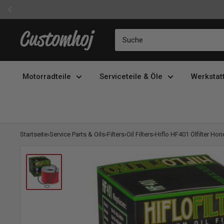
Direkt
Customhoj
zum
Inhalt
Motorradteile
Serviceteile & Öle
Werkstat
Startseite
›
Service Parts & Oils
›
Filters
›
Oil Filters
›
Hiflo HF401 Ölfilter Hon