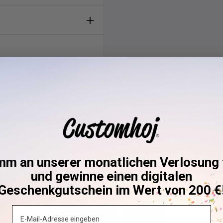
n erhalten
, Schweden, versandt. Wir
Motorradfahrer
itraums (in Werktagen).
Die
Versand, je
nach Ihrem
 wir erwarten, dass es bald
mm an unserer monatlichen Verlosung t
ktieren
, um Informationen
BIKER FAVOURITE
BIKER FAVOUR
und gewinne einen digitalen
sein wird.
Geschenkgutschein im Wert von 200 €
 Farben), wird der
Email
ion auswählen.