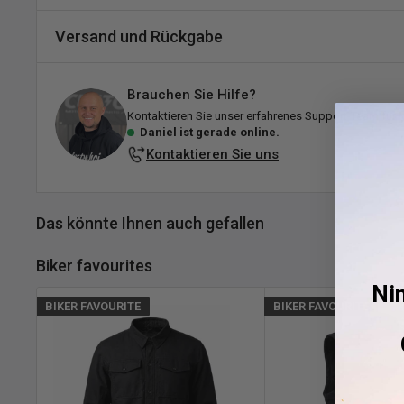
DPN:
HF401
Versand und Rückgabe
Dieses Produkt hat noch keine Bewertunge
Versand und Lieferzeiten
Keine Elemente gefunden
Brauchen Sie Hilfe?
Alle Bestellungen werden von unserem Lager in Falkenberg
Kontaktieren Sie unser erfahrenes Support-Team für 
bemühen uns, sie schnell zu versenden!
Daniel ist gerade online.
Kontaktieren Sie uns
Erklärung zum Lagerbestand:
Auf Lager:
Versandfertig innerhalb des angegebenen Ze
Das könnte Ihnen auch gefallen
Lieferung erfolgt in der Regel 1–3 Werktage nach 
Standort.
Biker favourites
Ausverkauft:
Derzeit bei Customhoj nicht vorrätig, aber
Ni
wieder verfügbar ist! Bitte zögern Sie nicht,
uns
zu
konta
BIKER FAVOURITE
BIKER FAVOURITE
darüber zu erhalten, wann das Produkt wieder verfügbar 
Wenn ein Produkt mehrere Varianten hat (z. B. Größen oder
Lagerbestand automatisch aktualisiert, sobald Sie Ihre Opt