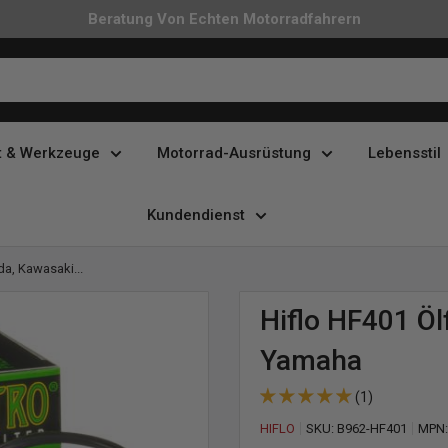
Beratung Von Echten Motorradfahrern
t & Werkzeuge
Motorrad-Ausrüstung
Lebensstil
Kundendienst
da, Kawasaki...
Hiflo HF401 Öl
Yamaha
(1)
HIFLO
SKU:
B962-HF401
MPN