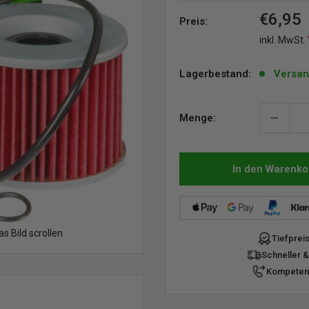
Sonder
€6,95
Preis:
inkl. MwSt.
Lagerbestand:
Versan
Menge:
In den Warenko
 Bild scrollen
Tiefprei
Schneller &
Kompetent