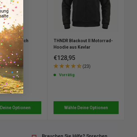
osung
alte
iginal konisch
THNDR Blackout II Motorrad-
Ca
 Mono
Hoodie aus Kevlar
Mo
ans
Sonderpreis
So
€128,95
€3
e
 Black
(23)
reis
Vorrätig
(2)
Wähle Deine Optionen
 Deine Optionen
Brauchen Sie Hilfe? Sprechen