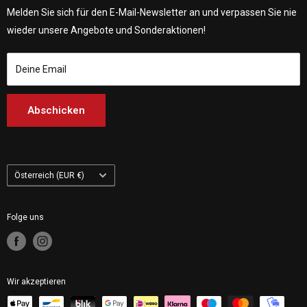
Über uns
Customhoj Dänemark
Vagnsvägen 4, 311 32 Falkenberg, Schweden.
Melden Sie sich für den E-Mail-Newsletter an und verpassen Sie nie
Kontakt
Customhoj Deutschland
wieder unsere Angebote und Sonderaktionen!
Customhoj Blog
Customhoj Spanien
Bedingungen der Dienstleistung
Customhoj Frankreich
Deine Email
Customhoj Italien
Customhoj Niederlande
Abschicken
Customhoj Finnland
Customhoj Polen
Land/Region
Österreich (EUR €)
Folge uns
Wir akzeptieren