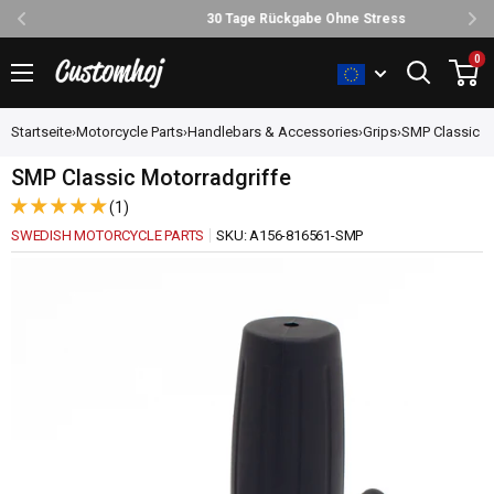
30 Tage Rückgabe Ohne Stress
Direkt
0
Customhoj
zum
Inhalt
Startseite
›
Motorcycle Parts
›
Handlebars & Accessories
›
Grips
›
SMP Classic M
SMP Classic Motorradgriffe
(1)
SWEDISH MOTORCYCLE PARTS
SKU:
A156-816561-SMP