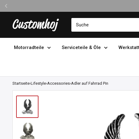
Direkt
Customhoj
zum
Inhalt
Motorradteile
Serviceteile & Öle
Werkstat
Startseite
›
Lifestyle
›
Accessories
›
Adler auf Fahrrad Pin