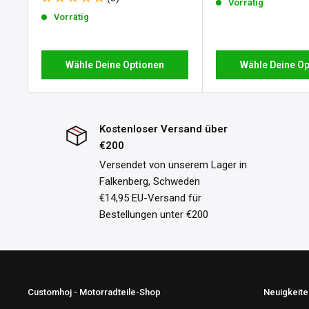
in unseren
Rückgabebedingungen
.
Vorrätig
Vorrätig
Wähle Deine Optionen
Wähle Deine Op
Kostenloser Versand über
€200
Versendet von unserem Lager in
Falkenberg, Schweden
€14,95 EU-Versand für
Bestellungen unter €200
Customhoj - Motorradteile-Shop
Neuigkeit