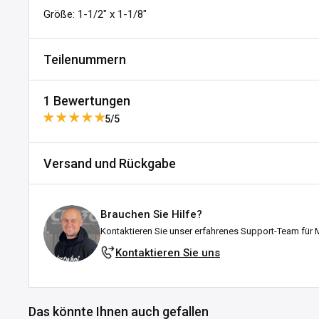
Größe: 1-1/2" x 1-1/8"
Teilenummern
SKU:
A161-437566
1 Bewertungen
DPN:
535161
5/5
Versand und Rückgabe
Dieses Produkt hat noch keine Bewertunge
Versand und Lieferzeiten
Keine Elemente gefunden
Brauchen Sie Hilfe?
Alle Bestellungen werden von unserem Lager in Falkenberg
Kontaktieren Sie unser erfahrenes Support-Team für 
bemühen uns, sie schnell zu versenden!
Kontaktieren Sie uns
Erklärung zum Lagerbestand:
Auf Lager:
Versandfertig innerhalb des angegebenen Ze
Das könnte Ihnen auch gefallen
Lieferung erfolgt in der Regel 1–3 Werktage nach 