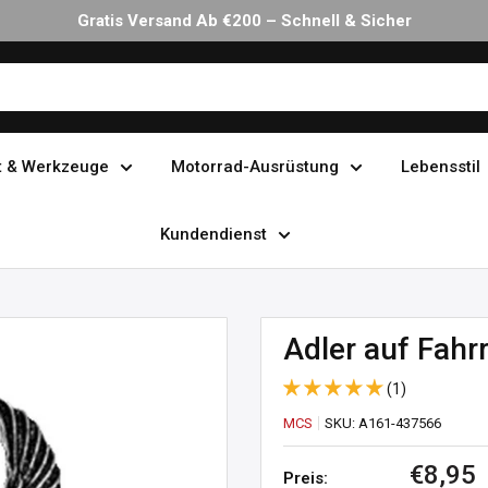
Gratis Versand Ab €200 – Schnell & Sicher
t & Werkzeuge
Motorrad-Ausrüstung
Lebensstil
Kundendienst
Adler auf Fahr
(1)
MCS
SKU:
A161-437566
Sonder
€8,95
Preis: