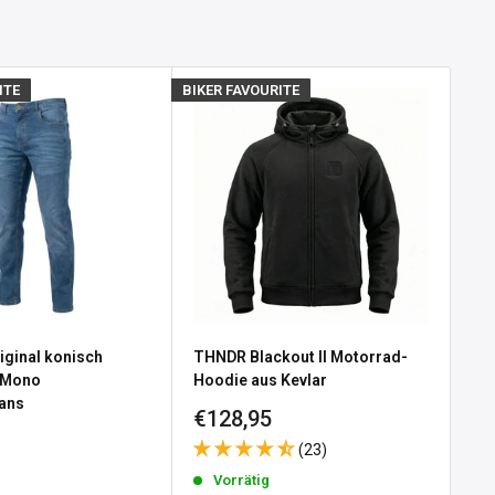
ITE
BIKER FAVOURITE
BIKE
iginal konisch
THNDR Blackout II Motorrad-
Ca
 Mono
Hoodie aus Kevlar
Mo
ans
Sonderpreis
So
€128,95
€3
e
 Black
(23)
reis
Vorrätig