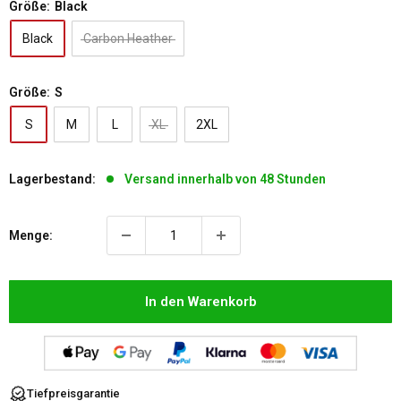
Größe:
Black
Black
Carbon Heather
Größe:
S
S
M
L
XL
2XL
Lagerbestand:
Versand innerhalb von 48 Stunden
Menge:
In den Warenkorb
Tiefpreisgarantie