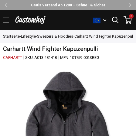
d Ab €200 – Schnell & Sicher
30 Tage Rückgab
Direkt
0
Customhoj
zum
Inhalt
Startseite
›
Lifestyle
›
Sweaters & Hoodies
›
Carhartt Wind Fighter Kapuzenpulli
Carhartt Wind Fighter Kapuzenpulli
CARHARTT
SKU:
A013-481418
MPN:
101759-001SREG