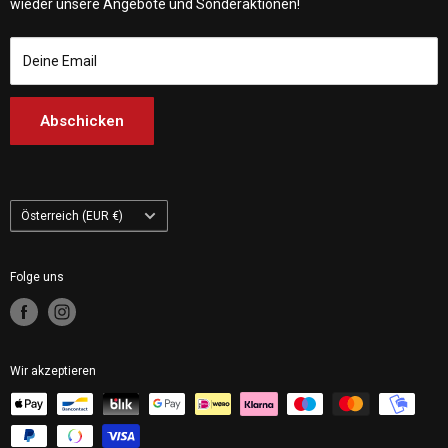
Customhoj Deutschland
wieder unsere Angebote und Sonderaktionen!
Customhoj Blog
Customhoj Spanien
Bedingungen der Dienstleistung
Customhoj Frankreich
Deine Email
Customhoj Italien
Customhoj Niederlande
Abschicken
Customhoj Finnland
Customhoj Polen
Land/Region
Österreich (EUR €)
Folge uns
Wir akzeptieren