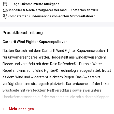
30 Tage unkomplizierte Rückgabe
Schneller & Nachverfolgbarer Versand – Kostenlos ab 200 €
Kompetenter Kundenservice von echten Motorradfahrern
Produktbeschreibung
Carhartt Wind Fighter Kapuzenpullover
Rüsten Sie sich mit dem Carhartt Wind Fighter Kapuzensweatshirt
für unvorhersehbares Wetter. Hergestellt aus windabweisendem
Fleece und verstärkt mit dem Rain Defender® - Durable Water
Repellent Finish und Wind Fighter® Technologie ausgestattet, trotzt
es dem Wind und widersteht leichtem Regen. Das Sweatshirt
verfügt über eine strategisch platzierte Kartentasche auf der linken
Brustseite mit verstecktem Reißverschluss sowie zwei untere
Handwärmertaschen auf der Vorderseite, die mit sicheren Klappen
verschlossen werden können. Das funktionelle Fleece-Futter sorgt
Mehr anzeigen
für Wärme, während die Kapuzenjacke eine leicht lockere Passform