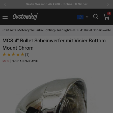
Gratis Versand Ab €200 – Schnell & Sicher
Direkt
0
Customhoj
zum
Inhalt
Startseite
›
Motorcycle Parts
›
Lighting
›
Headlights
›
MCS 4" Bullet Scheinwerfer m
MCS 4" Bullet Scheinwerfer mit Visier Bottom
Mount Chrom
(1)
MCS
SKU:
A883-804288