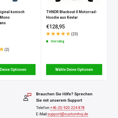
iginal konisch
THNDR Blackout II Motorrad-
Ca
 Mono
Hoodie aus Kevlar
Mo
ans
Sonderpreis
So
€128,95
€3
e
 Black
(23)
reis
Vorrätig
(2)
Wähle Deine Optionen
 Deine Optionen
Brauchen Sie Hilfe? Sprechen
Sie mit unserem Support
Telefon:
+46 (0) 920 224 878
E-Mail:
support@customhoj.de