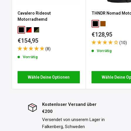
andere Größe benötigen oder aus einem anderen Grund, bie
Cavalero Rideout
THNDR Nomad Moto
Rückgaberecht ab dem Tag, an dem Sie Ihre Bestellung erha
Motorradhemd
die Rücksendung gehen zu Ihren Lasten.
Black
Brown
Black
Red / Black
Forest Grey / Black
Sonderpreis
€128,95
Bitte beachten Sie, dass das Rückgaberecht nicht für perso
Sonderpreis
€154,95
Bestellung gefertigte Produkte gilt. Die vollständigen Detai
(10)
(8)
in unseren
Rückgabebedingungen
.
Vorrätig
Vorrätig
Wähle Deine Optionen
Wähle Deine Op
Kostenloser Versand über
€200
Versendet von unserem Lager in
Falkenberg, Schweden