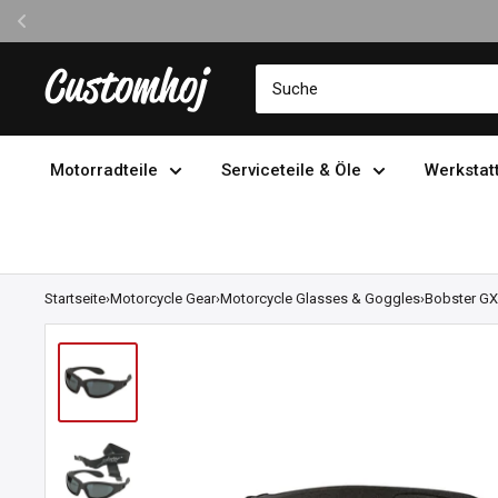
Direkt
Customhoj
zum
Inhalt
Motorradteile
Serviceteile & Öle
Werkstat
Startseite
›
Motorcycle Gear
›
Motorcycle Glasses & Goggles
›
Bobster GX