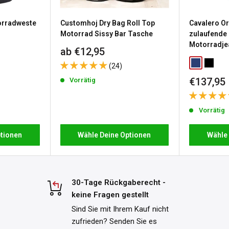
ten wir Ihnen ein 30-tägiges
rradweste
Customhoj Dry Bag Roll Top
Cavalero Or
lten haben. Die Kosten für
Motorrad Sissy Bar Tasche
zulaufende
Motorradje
Sonderpreis
ab €12,95
nalisierte oder auf
Classic Blu
Washed
(24)
ls und Bedingungen finden Sie
Sonderp
€137,95
Vorrätig
Vorrätig
tionen
Wähle Deine Optionen
Wähle
30-Tage Rückgaberecht -
keine Fragen gestellt
Sind Sie mit Ihrem Kauf nicht
zufrieden? Senden Sie es