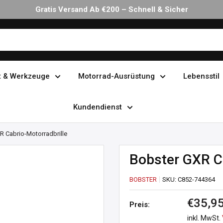
Gratis Versand Ab €200 – Schnell & Sicher
t & Werkzeuge
Motorrad-Ausrüstung
Lebensstil
Kundendienst
R Cabrio-Motorradbrille
Bobster GXR Ca
BOBSTER
SKU:
C852-744364
Sonder
€35,9
Preis:
inkl. MwSt.