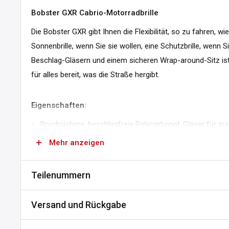
Bobster GXR Cabrio-Motorradbrille
Die Bobster GXR gibt Ihnen die Flexibilität, so zu fahren, wie
Sonnenbrille, wenn Sie sie wollen, eine Schutzbrille, wenn S
Beschlag-Gläsern und einem sicheren Wrap-around-Sitz ist
für alles bereit, was die Straße hergibt.
Eigenschaften:
Bruchsichere, beschlagfreie Polycarbonat-Gläser für zu
100% UV-Schutz für sicheres Fahren in der Sonne
Mehr anzeigen
Cabrio-Design mit abnehmbarem Band
Teilenummern
Rundum-Polycarbonat-Rahmen für bequemen, ganztägi
Geschlossenzelliger Schaumstoff passt sich an Ihr Gesi
SKU:
C852-744364
Versand und Rückgabe
Luftzirkulation
DPN:
744364
ANSI Z80.3, CE und EN166 zertifiziert für Sicherheitsst
Versand und Lieferzeiten