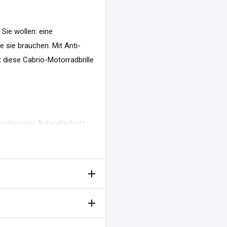
 Sie wollen: eine
ie sie brauchen. Mit Anti-
 diese Cabrio-Motorradbrille
verlässigen Aufprallschutz
gen Tragekomfort
cht an und verbessert die
andards