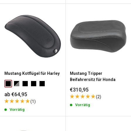
Mustang Kotflügel für Harley
Mustang Tripper
Beifahrersitz für Honda
Sonderpreis
€310,95
Sonderpreis
ab €64,95
(2)
(1)
Vorrätig
Vorrätig