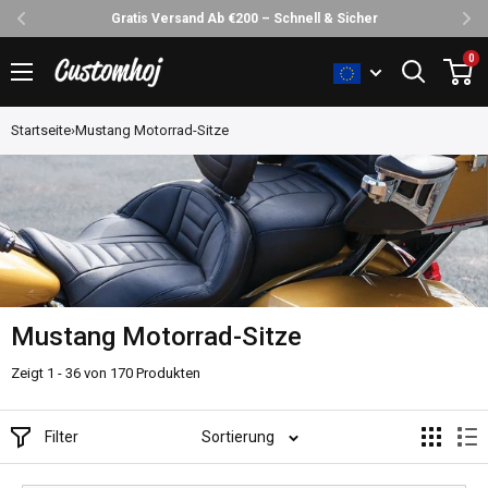
30 Tage Rückgabe Ohne Stress
Direkt
0
Customhoj
zum
Inhalt
Startseite
›
Mustang Motorrad-Sitze
Mustang Motorrad-Sitze
Zeigt 1 - 36 von 170 Produkten
Filter
Sortierung