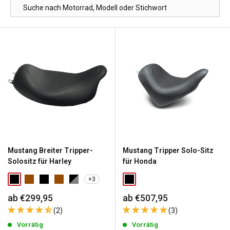
Mustang Breiter Tripper-
Mustang Tripper Solo-Sitz
Solositz für Harley
für Honda
+3
Sonderpreis
Sonderpreis
ab €299,95
ab €507,95
(2)
(3)
Vorrätig
Vorrätig