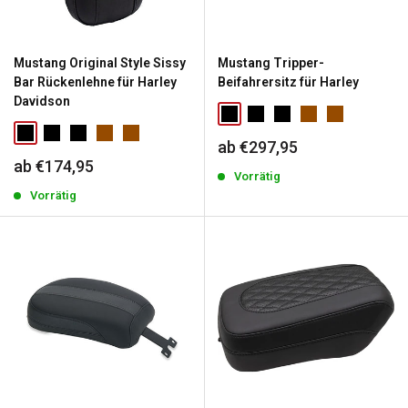
Mustang Original Style Sissy
Mustang Tripper-
Bar Rückenlehne für Harley
Beifahrersitz für Harley
Davidson
Sonderpreis
ab €297,95
Sonderpreis
ab €174,95
Vorrätig
Vorrätig