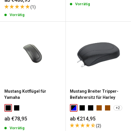
Vorrätig
(1)
Vorrätig
Mustang Kotflügel für
Mustang Breiter Tripper-
Yamaha
Beifahrersitz für Harley
+2
Sonderpreis
Sonderpreis
ab €78,95
ab €214,95
(2)
Vorrätig