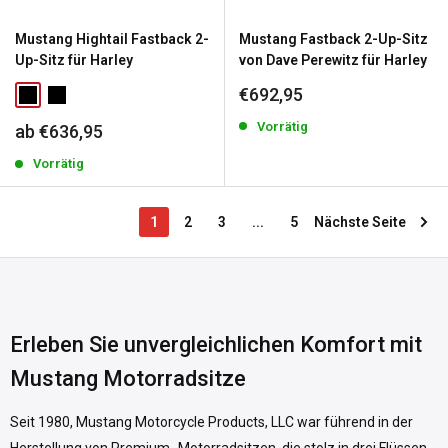
Mustang Hightail Fastback 2-
Mustang Fastback 2-Up-Sitz
Up-Sitz für Harley
von Dave Perewitz für Harley
Sonderpreis
€692,95
Vorrätig
Sonderpreis
ab €636,95
Vorrätig
1
2
3
...
5
Nächste Seite
Erleben Sie unvergleichlichen Komfort mit
Mustang Motorradsitze
Seit 1980, Mustang Motorcycle Products, LLC war führend in der