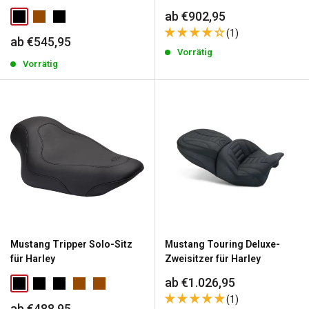
Sonderpreis
ab €902,95
(1)
Sonderpreis
ab €545,95
Vorrätig
Vorrätig
Mustang Tripper Solo-Sitz
Mustang Touring Deluxe-
für Harley
Zweisitzer für Harley
Sonderpreis
ab €1.026,95
(1)
Sonderpreis
ab €488,95